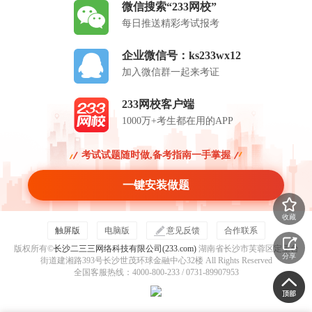
微信搜索“233网校”
每日推送精彩考试报考
企业微信号：ks233wx12
加入微信群一起来考证
233网校客户端
1000万+考生都在用的APP
考试试题随时做,备考指南一手掌握
一键安装做题
收藏
触屏版
电脑版
意见反馈
合作联系
版权所有©
长沙二三三网络科技有限公司(233.com)
湖南省长沙市芙蓉区定王台
分享
街道建湘路393号长沙世茂环球金融中心32楼 All Rights Reserved
全国客服热线：4000-800-233 / 0731-89907953