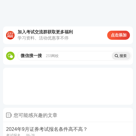
常见免考问题答疑
1、证券从业科目是不是可以都免考？
答案：是的，可以。如上表可知，通过你通过法考，
加入考试交流群获取更多福利
点击添加
可以免考证券市场基本法律法规；通过基金科目二或
学习资料、活动优惠享不停
者注会、CIIA、CFA其中之一则可免考金融市场基础
知识，因此如果你符合以上条件，就可以直接申请注
微信搜一搜
233网校
册证券从业资格。
2、
证券从业免考了一科，可以直接报考专项吗？
答案：不行。证券从业免考了一科，还需要通过另外
一科从业科目，才可以报考专项，从业科目有任何一
科没考过，都不能报考专项哦。
您可能感兴趣的文章
3、考过了基金科目二，只需要通过证券市场基本法律
2024年9月证券考试报名条件高不高？
法规就可以达到从业标准了吧？
考试报名
06-28