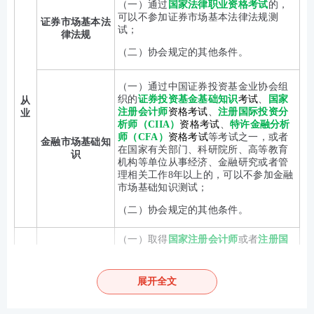
（一）通过
国家法律职业资格考试
的，
可以不参加证券市场基本法律法规测
证券市场基本法
试；
律法规
（二）协会规定的其他条件。
（一）通过中国证券投资基金业协会组
织的
证券投资基金基础知识
考试
、
国家
从
注册会计师
资格考试
、
注册国际投资分
业
析师（CIIA）
资格考试
、
特许金融分析
师（CFA）
资格考试
等考试之一，或者
金融市场基础知
在国家有关部门、科研院所、高等教育
识
机构等单位从事经济、金融研究或者管
理相关工作8年以上的，可以不参加金融
市场基础知识测试；
（二）协会规定的其他条件。
（一）取得
国家注册会计师
或者
注册国
际投资分析师（CIIA）
或者
特许金融分
析师（CFA）
资格；
展开全文
（二）在证券基金经营机构、证券投资
咨询机构从事证券投资咨询相关工作8年
证券投资顾问业
以上并具有经济、金融、会计等相关专