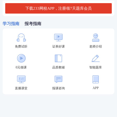
务
业硕士研究生以上学历，且未受过中国
证监会行政处罚或者行政监管措施、行
下载233网校APP，注册领7天题库会员
业自律组织纪律处分或者自律管理措
施；
学习指南
报考指南
（三）协会规定的其他条件。
专
（一）取得
国家注册会计师
或者
注册国
项
际投资分析师（CIIA）
或者
特许金融分
免费试听
证券好课
老师介绍
析师（CFA）
资格；
（二）在证券基金经营机构、证券投资
咨询机构从事证券投资分析相关工作8年
以上并具有硕士研究生以上学历，且未
0元领课
品质教辅
智能题库
发布证券研究报
受过中国证监会行政处罚或者行政监管
告业务
措施、行业自律组织纪律处分或者自律
管理措施；
（三）在国家有关部门、科研院所、高
APP
直播课堂
报课咨询
等教育机构从事经济、金融研究工作8年
以上；
（四）协会规定的其他条件。