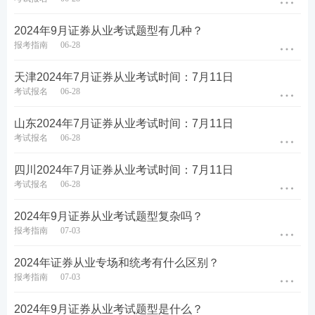
答案：是的。通过基金科目二符合金融市场基础知识
2024年9月证券从业考试题型有几种？
免考条件，因此只需要通过证券市场基本法律法规就
报考指南
06-28
可以获得从业资格。
天津2024年7月证券从业考试时间：7月11日
考试报名
06-28
4、
注册证券从业资格的条件有哪些？
山东2024年7月证券从业考试时间：7月11日
答案：证券从业资格注册是有条件的，只要满足条件
考试报名
06-28
既可以进行注册。本文中提到的免考条件中就提到了
通过基金科目二可以免考金融基础哦！
四川2024年7月证券从业考试时间：7月11日
考试报名
06-28
注册证券从业资格，有如下几种情况：
2024年9月证券从业考试题型复杂吗？
第一种：证券市场基本法律法规、金融市场基础知识
报考指南
07-03
考试成绩合格即可注册。
2024年证券从业专场和统考有什么区别？
报考指南
07-03
第二种：通过证券市场基本法律法规考试和通过基金
科目二或者注会、CIIA、CFA其中之一即可注册。
2024年9月证券从业考试题型是什么？