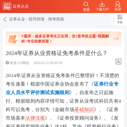
证券从业
下载APP
登录
搜索
证券从业
-
指导快报
-
报考指南
导航
V题库：超多证券考生正在用，含2套考前点题+视频解
析+专业助教答疑！
2024年证券从业资格证免考条件是什么？
来源:233网校
2024-01-22 09:40:30
2024年证券从业资格证免考条件已整理好！不清楚的
考生速看！根据中国证券业协会发布了《
证券行业专
业人员水平评价测试实施细则
》，自发布之日起施
行。根据细则内容详情可知，证券从业考试科目共有4
科可以免考，分别为《金融市场
基础知识
》、《证券
市场基本
法律法规
》、《证券投资顾问业务》、《发
布证券研究报告业务》这4科。其中《投资银行业务》