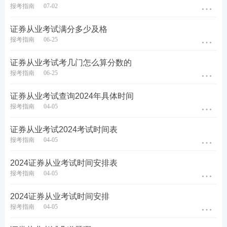
报考指南
07-02
第三种：两科皆达到以上免考条件皆可（如第一个问
题）。
证券从业考试满分多少及格
报考指南
06-25
证券备考冲刺资料合集
证券从业考试考几门怎么算分数的
报考指南
06-25
一、证券资料包：
233网校教研团队汇总整理出各
类证券考试资料，助力大家备考学习，证券新旧教
证券从业考试查询2024年具体时间
报考指南
04-05
材对比、新教材新增考点、证券三色笔记、公式汇
总、考前12页纸、思维导图、学习计划、计算题案
证券从业考试2024考试时间表
例、易混淆
知识点
、狂背手册、数字考点、真题考
报考指南
04-05
点等等总有一款是你需要的，赶紧来下载吧！
【
立
2024证券从业考试时间安排表
即进入>>证券
资料包
】
报考指南
04-05
2024证券从业考试时间安排
报考指南
04-05