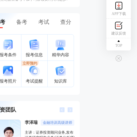
APP下载
考
备考
考试
查分
建议反馈
TOP
报考条件
报考信息
精华内容
立即预约
报考照片
考试提醒
知识库
资团队
李泽瑞
王佳荣
金融培训高级讲师
金融圈
主讲：证券投资顾问业务,发布
主讲：金融市场基