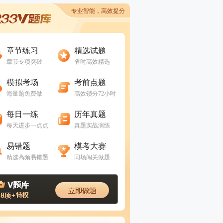
专业智能，高效提分
进入做题
进入做题
章节练习
精选试题
章节专项突破
省时高效精选
进入做题
进入做题
模拟考场
考前点题
海量题免费做
高效锁分72小时
进入做题
进入做题
每日一练
历年真题
每天进步一点点
真题实战演练
进入做题
进入做题
易错题
模考大赛
精选高频易错题
同场闯关做题