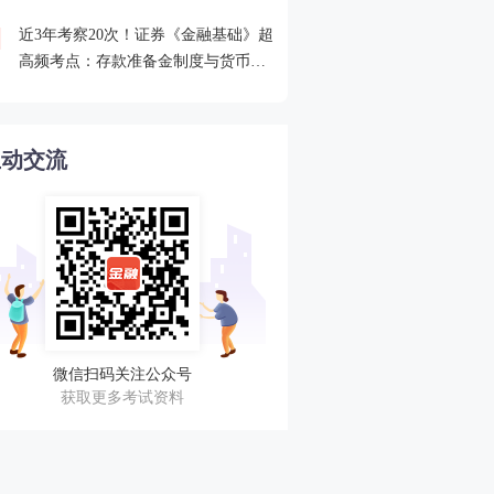
近3年考察20次！证券《金融基础》超
2026年证券从业考点打卡
4
高频考点：存款准备金制度与货币乘
攻克一个高频考点！
数的概念
互动交流
微信扫码关注公众号
获取更多考试资料