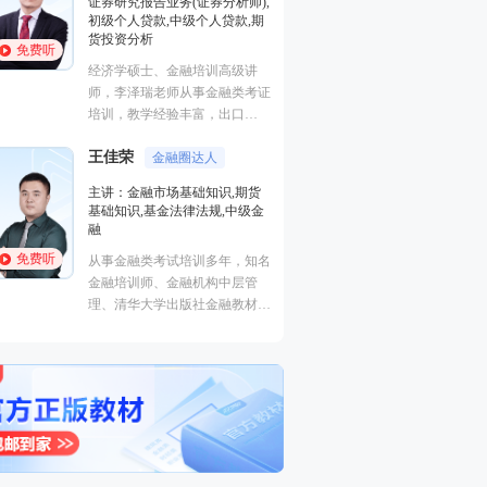
证券研究报告业务(证券分析师),
基础知识,基金法律
初级个人贷款,中级个人贷款,期
融
货投资分析
免费听
免费听
从事金融类考试培
经济学硕士、金融培训高级讲
金融培训师、金融
师，李泽瑞老师从事金融类考证
理、清华大学出版
培训，教学经验丰富，出口
主编、上海人才培
成“段子”，是一个让学员欲罢不
孙婧
心特聘讲师。人称
外汇分析
王佳荣
能的很有个人风格的老师，江湖
金融圈达人
的“一哥”。
主讲：期货法律法
学员称被讲课耽误的“德云社”编
主讲：金融市场基础知识,期货
业务(保荐代表人)
外弟子。
基础知识,基金法律法规,中级金
法律法规,中级法
融
能力,初级法律法
免费听
免费听
从事金融类考试培训多年，知名
曾就职于多家大型
金融培训师、金融机构中层管
司，具有丰富的金
理、清华大学出版社金融教材副
验，外汇分析师，
主编、上海人才培训市场促进中
易大赛评委，同时
心特聘讲师。人称金融类培训界
个从业资格。
的“一哥”。