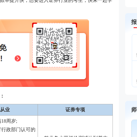
效率提升快，想要进入证券行业的考生，快来一起学
报
下：
师
从业
证券专项
18周岁;
育行政部门认可的