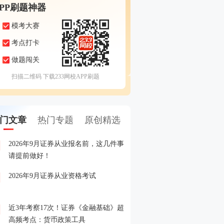
APP刷题神器
模考大赛
考点打卡
做题闯关
扫描二维码 下载233网校APP刷题
门文章
热门专题
原创精选
2026年9月证券从业报名前，这几件事
备考证券，人手一份，立
1
请提前做好！
印！
2026年9月证券从业资格考试
晒分赢好礼！2026年6月
2
晒分入口>>
近3年考察17次！证券《金融基础》超
2026年证券从业考试精品
3
高频考点：货币政策工具
载入口>>