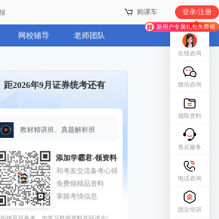
购课车
登录/注册
报
新用户专属礼包免费领
网校辅导
老师团队
在线咨询
距2026年9月证券统考还有
微信咨询
领取资料
教材精讲班、真题解析班
售后服务
电话咨询
团企培训
拒绝盲目备考，加学习群领资料共同进步!