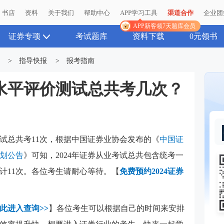
书店
资料
关于我们
帮助中心
APP学习工具
渠道合作
企业团
APP新客领7天题库会员
证券专项
考试题库
资料下载
0元领书
>
指导快报
>
报考指南
业水平评价测试总共考几次？
测试总共考11次，
根据中国证券业协会发布的《
中国证
计划公告
》可知，2024年证券从业考试总共包含统考一
计11次。各位考生请耐心等待。
【
免费预约2024证券
此进入查询>>
】各位考生可以根据自己的时间来安排