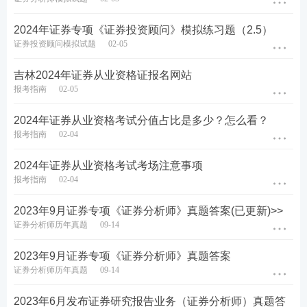
2024年证券专项《证券投资顾问》模拟练习题（2.5）
证券投资顾问模拟试题
02-05
吉林2024年证券从业资格证报名网站
报考指南
02-05
2024年证券从业资格考试分值占比是多少？怎么看？
报考指南
02-04
2024年证券从业资格考试考场注意事项
答疑互助：添加233网校证券从业学霸君微信号【
sun
报考指南
02-04
233wx
】加入233网校备考大家庭，我们共同学习一起
2023年9月证券专项《证券分析师》真题答案(已更新)>>
进步相约拿证！
证券分析师历年真题
09-14
证券报考：【
报考条件查询
】【
报名照片处理
】【
证
2023年9月证券专项《证券分析师》真题答案
券行业薪资查询
】
证券分析师历年真题
09-14
考试推荐：
【
干货笔记
】【
考点速记
】【
教材讲义/题
2023年6月发布证券研究报告业务（证券分析师）真题答