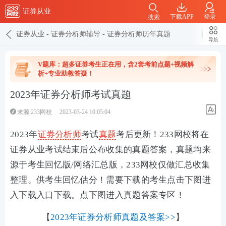
证券从业
下载APP
登录
搜索
证券从业
-
证券分析师辅导
-
证券分析师历年真题
导航
V题库：超多证券考生正在用，含2套考前点题+视频解
析+专业助教答疑！
2023年证券分析师考试真题
来源:233网校
2023-03-24 10:05:04
2023年
证券分析师
考试
真题
考后更新！
233网校将在
证券从业考试结束后公布收集的真题答案，真题均来
源于考生回忆版/网络汇总版，233网校仅做汇总收集
整理。供考生回忆估分！需要下载的考生点击下图进
入下载入口下载。
点下图进入真题答案专区！
【
2023年证券分析师真题及答案>>
】