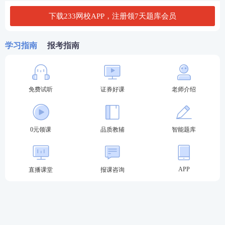
下载233网校APP，注册领7天题库会员
学习指南
报考指南
考后除关注真题答案，想必大家还想知道证券从业合
格分数线。考生可点击查看
2023年证券从业考试成绩
免费试听
证券好课
老师介绍
合格分数线>>
推荐：
证券从业考试精品资料汇总
0元领课
品质教辅
智能题库
关注：
2023年证券从业成绩查询时间及入口
新一轮证券从业备考已开启，不懂制定学习计划？无
APP
直播课堂
报课咨询
法提炼
教材
考点？不妨跟随讲师学习，233网校证券
从业通关课程，
新考季抢先赢>>