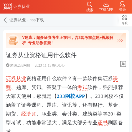
证券从业
下载APP
登录
搜索
证券从业
-
app下载
导航
V题库：超多证券考生正在用，含2套考前点题+视频解
析+专业助教答疑！
证券从业资格证用什么软件
来源:233网校
2023-11-13 09:50:45
证券从业
资格证用什么软件？有一款软件集证券
课
程
、题库、资讯、答疑于一体的
考试
软件，强烈推荐
大家去使用，那就是【
233网校APP
】。233网校
不仅
涵盖了证券课程、题库、资讯等，还有银行、基金、
期货、
经济师
、职业类、会计类、建筑类等等20+类
型考试，功能非常强大，满足大部分专业
证书
刷题备
考。