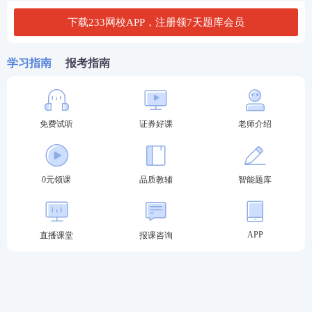
(题库界面如上所示）
下载233网校APP，注册领7天题库会员
证券从业题库包含科目有：金融
基础知识
、证券
法律
法规
、
证券投资顾问
、
证券分析师
、
保荐代表人
五
学习指南
报考指南
科。考生备考哪个科目切换一下就行，超级方便。
不仅如此！233网校APP还包含各类精品资料，强推以
免费试听
证券好课
老师介绍
下三类！考前你一定离不开“它”。
第一种：证券从业学习资料包。
0元领课
品质教辅
智能题库
证券从业学习资料包含证券考试各科目类型资料，有
学习计划、
计算题
案例、思维导图、模考试卷、历年
真题、易混淆考点、必背100句、数字考点等等，总
APP
直播课堂
报课咨询
有一款是你需要的，快来下载吧！【
立即下载>>
】