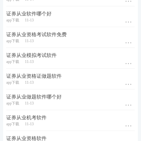
券研究报告业务》干货笔记均已上线，本资料由233
网校助教团队精心整理，提炼了各章节重要考点，每
证券从业软件哪个好
app下载
11-13
章后面附有历年考题，考生可在学习完本章
知识点
后
进行真题练习，加强巩固。旨在帮助考生读薄
教材
，
证券从业资格考试软件免费
对于需要抓重点、自己无法总结，或需要提升备考效
app下载
11-13
率的考生来说，是一份再适合不过的精品资料！
证券从业模拟考试软件
app下载
11-13
证券从业资格证做题软件
app下载
11-13
证券从业做题软件哪个好
app下载
11-13
证券从业机考软件
app下载
11-13
证券从业资格软件