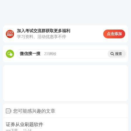
加入考试交流群获取更多福利
点击添加
学习资料、活动优惠享不停
微信搜一搜
233网校
第二种：证券从业干货笔记。
您可能感兴趣的文章
2023版证券从业《金融市场基础知识》、《证券市场
证券从业刷题软件
基本法律法规》、《证券投资顾问业务》、《发布证
app下载
11-14