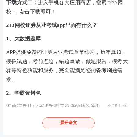
下载方式二：
进入手机各大应用商店，搜索“233网
校”，点击下载即可！
233网校证券从业考试app里面有什么？
1、大数据题库
APP提供免费的证券从业考试章节练习，历年真题，
模拟试题，考前点题，错题重做，做题报告，模考大
赛等特色功能和服务，完全能满足您的备考刷题需
求。
2、学霸资料包
汇总证券从业考试学霸压箱底的精选资料，全部上传
在资料下载模块，下载APP就可以把资料放到口袋里
展开全文
随时随地看一看。包含：历年真题，思维导图，模拟
套题，提分资料，速记口诀等。