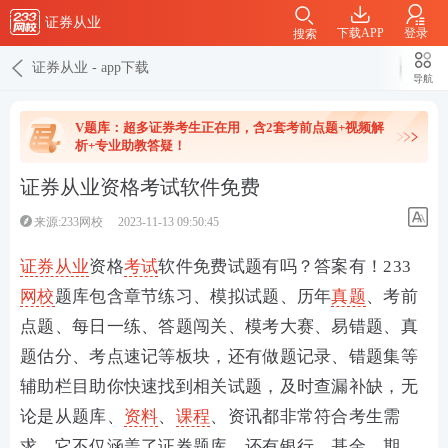
证券从业
下载APP
登录
搜索
证券从业
-
app下载
导航
V题库：超多证券考生正在用，含2套考前点题+视频解
析+专业助教答疑！
证券从业资格考试软件免费
来源:233网校
2023-11-13 09:50:45
证券从业
资格
考试
软件免费试题有吗？答案有！233
网校
题库包含章节练习、模拟试题、历年
真题
、考前
点题、每日一练、答题闯关、模考大赛、易错题、真
题估分、考点速记等板块，还有做题记录、错题集等
辅助栏目助你快速找到相关试题，及时查漏补缺，无
论是从题库、
资料
、
课程
、资讯都非常符合考生需
求。它不仅涵盖了证券题库，还有银行、基金、期