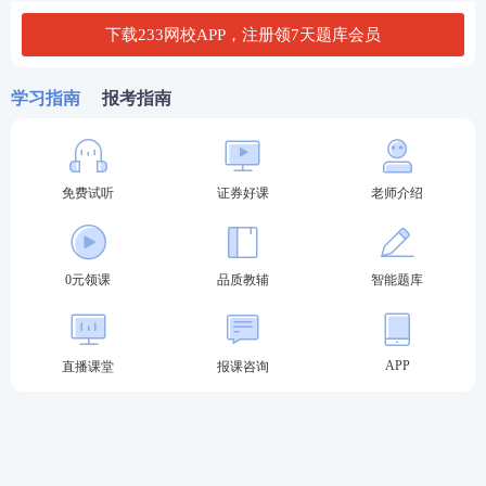
下载233网校APP，注册领7天题库会员
3、干货笔记
分享后即可免费阅读证券从业考试全部干货笔记，方
学习指南
报考指南
便你利用碎片时间翻一翻，看一看。都是233网校老
师精心整理的干货资料，赶紧去下载233网校APP收藏
下来吧。
免费试听
证券好课
老师介绍
4、模考大赛
证券从业考试考前，233网校APP上会组织大规模模考
0元领课
品质教辅
智能题库
大赛，测测你掌握的怎么样了，同时还有丰厚的奖
品，免费课程送你，考前帮你巩固考点，为通关加
APP
直播课堂
报课咨询
分。
5、课程视频
在233网校APP听课，每日为您生成听课时长报告，每