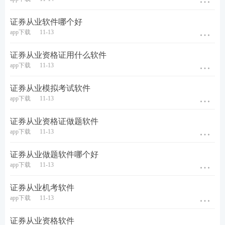
冲刺串讲班：
串讲
重
难点
强化
阶段
点击试听>>>
证券从业软件哪个好
专项突破班：
计算题
app下载
11-13
专项突破
证券从业资格证用什么软件
模考金题班：
考前直
app下载
11-13
播讲解考题
冲刺
阶段
点击试听>>>
考前直播密训班：
考
证券从业模拟考试软件
前直播答疑密训
app下载
11-13
上岗实战班：
四大模
证券从业资格证做题软件
考后
阶段
点击试听>>>
块实践演练
app下载
11-13
证券从业做题软件哪个好
app下载
11-13
证券从业机考软件
app下载
11-13
证券从业资格软件