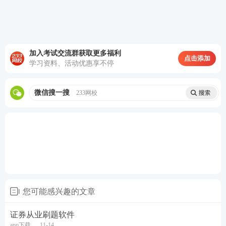
日学习时间排名，同时还可享用在线电子讲义，离线
听课，音频听课，语速调节等特色服务。
如果你觉得证券考试内容学习有难度？那么不妨跟着
加入考试交流群获取更多福利
点击添加
王佳荣、李泽瑞、孙婧老师一起来学习证券考试内
学习资料、活动优惠享不停
容，跟着老师的节奏来，逐步攻破难关！拿证快人一
步！快来试听一下课程吧！
微信搜一搜
233网校
零基础考生建议报名233网校证券课程班，跟着老师
的节奏逐步提升！立即加购>>
阶段
班级
试听
教材
精讲班：
系统讲
解教材考点
基础
阶段
点击试听>>>
您可能感兴趣的文章
真题考点班：
以真题
讲考点
证券从业刷题软件
app下载
11-14