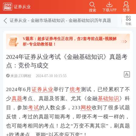
证券从业
下载APP
登录
搜索
证券从业
-
金融市场基础知识
-
金融基础知识历年真题
导航
V题库：超多证券考生正在用，含2套考前点题+视频解
析+专业助教答疑！
2024年证券从业考试《金融基础知识》真题考
点：竞价与成交
来源:233网校
2024-07-10 10:15:55
2024年
6月
证券从业
举行了
统考
测试，已经累积了不
少
真题
考点、真题及答案。尤其《金融
基础知识
》科
目，参加
考试
的人数众多，233
网校
收到了很多试题
反馈，考过的真题可能再考，即便不考一模一样的，
也可能考相同的考点！总之“万变不离其宗”，刷真题
+吃透考点，更能“以不变应万变”！