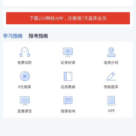
C. 高于跌幅限制价格的委托
下载233网校APP，注册领7天题库会员
D. 低于跌幅限制价格的委托
学习指南
报考指南
查看答案
2024年证券从业考试《金融基础知识》真题及考点
免费试听
证券好课
老师介绍
PDF下载
由于内容篇幅有限，建议大家【
立即进入>>学习资
0元领课
品质教辅
智能题库
料包
】下载真题考点完整版、真题试题及答案解析
完整版！
2024年证券从业考试真题及答案PDF下载>>
APP
直播课堂
报课咨询