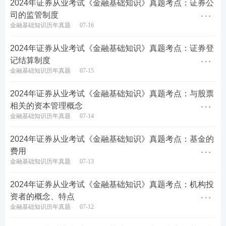
2024年证券从业考试《金融基础知识》真题考点：证券公
司的监管制度
金融基础知识历年真题
07-16
2024年证券从业考试《金融基础知识》真题考点：证券登
记结算制度
金融基础知识历年真题
07-15
热点推荐>>
【
证券备考资料下载
】【
新手指南
】【
新
2024年证券从业考试《金融基础知识》真题考点：与股票
人礼包
】
相关的资本管理概念
金融基础知识历年真题
07-14
考点集训>>
【
60s高频考点速记
】【
高频知识点打
卡
】【
答题闯关赢奖品
】
2024年证券从业考试《金融基础知识》真题考点：基金的
费用
疯狂刷题>>
【
233网校APP下载
】【
历年真题在线
金融基础知识历年真题
07-13
刷
】【
模拟考试系统
】
2024年证券从业考试《金融基础知识》真题考点：机构投
课程
学习>>
2024年证券从业备考不知道从何下手？自
资者的概念、特点
学晦涩难理解？建议
零基础
考生参加233网校证券从
金融基础知识历年真题
07-12
业课程，备考更有规划，早日拿下证券从业资格
证