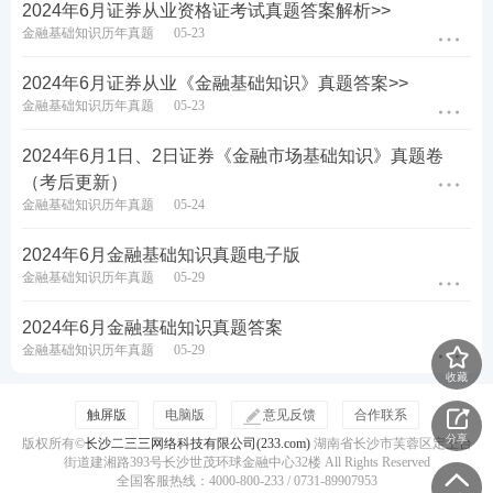
2024年6月证券从业资格证考试真题答案解析>>
金融基础知识历年真题
05-23
2024年6月证券从业《金融基础知识》真题答案>>
金融基础知识历年真题
05-23
2024年6月1日、2日证券《金融市场基础知识》真题卷
（考后更新）
金融基础知识历年真题
05-24
2024年6月金融基础知识真题电子版
金融基础知识历年真题
05-29
2024年6月金融基础知识真题答案
金融基础知识历年真题
05-29
收藏
触屏版
电脑版
意见反馈
合作联系
分享
版权所有©
长沙二三三网络科技有限公司(233.com)
湖南省长沙市芙蓉区定王台
街道建湘路393号长沙世茂环球金融中心32楼 All Rights Reserved
全国客服热线：4000-800-233 / 0731-89907953