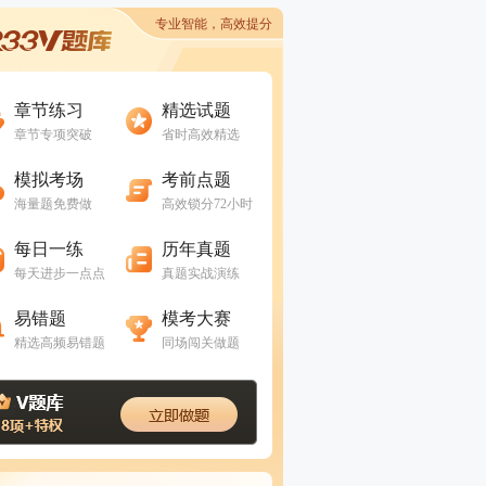
专业智能，高效提分
进入做题
进入做题
章节练习
精选试题
章节专项突破
省时高效精选
进入做题
进入做题
模拟考场
考前点题
海量题免费做
高效锁分72小时
进入做题
进入做题
每日一练
历年真题
每天进步一点点
真题实战演练
进入做题
进入做题
易错题
模考大赛
精选高频易错题
同场闯关做题