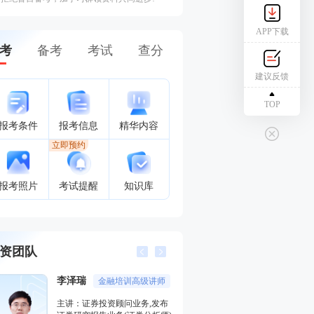
APP下载
考
备考
考试
查分
建议反馈
TOP
报考条件
报考信息
精华内容
立即预约
报考照片
考试提醒
知识库
资团队
李泽瑞
王佳荣
金融培训高级讲师
金融圈
主讲：证券投资顾问业务,发布
主讲：金融市场基