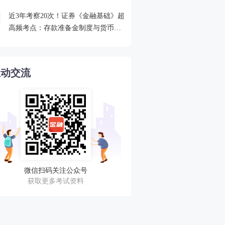
近3年考察20次！证券《金融基础》超
2026年证券从业考点打卡
4
高频考点：存款准备金制度与货币乘
攻克一个高频考点！
数的概念
互动交流
微信扫码关注公众号
获取更多考试资料