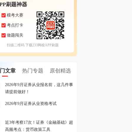
APP刷题神器
模考大赛
考点打卡
做题闯关
扫描二维码 下载233网校APP刷题
门文章
热门专题
原创精选
2026年9月证券从业报名前，这几件事
备考证券，人手一份，立
1
请提前做好！
印！
2026年9月证券从业资格考试
晒分赢好礼！2026年6月
2
晒分入口>>
近3年考察17次！证券《金融基础》超
2026年证券从业考试精品
3
高频考点：货币政策工具
载入口>>