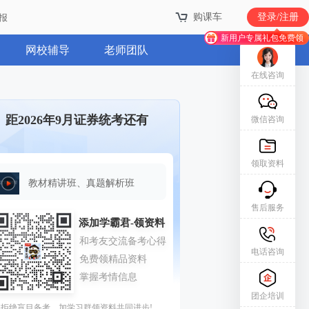
购课车
登录/注册
报
新用户专属礼包免费领
网校辅导
老师团队
在线咨询
距2026年9月证券统考还有
微信咨询
领取资料
教材精讲班、真题解析班
售后服务
电话咨询
团企培训
拒绝盲目备考，加学习群领资料共同进步!