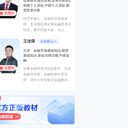
证券研究报告业务(证券分析师),
基础知识,基金法律
初级个人贷款,中级个人贷款,期
融
货投资分析
免费听
免费听
从事金融类考试培
经济学硕士、金融培训高级讲
金融培训师、金融
师，李泽瑞老师从事金融类考证
理、清华大学出版
培训，教学经验丰富，出口
主编、上海人才培
成“段子”，是一个让学员欲罢不
孙婧
心特聘讲师。人称
外汇分析
王佳荣
能的很有个人风格的老师，江湖
金融圈达人
的“一哥”。
主讲：期货法律法
学员称被讲课耽误的“德云社”编
主讲：金融市场基础知识,期货
业务(保荐代表人)
外弟子。
基础知识,基金法律法规,中级金
法律法规,中级法
融
能力,初级法律法
免费听
免费听
从事金融类考试培训多年，知名
曾就职于多家大型
金融培训师、金融机构中层管
司，具有丰富的金
理、清华大学出版社金融教材副
验，外汇分析师，
主编、上海人才培训市场促进中
易大赛评委，同时
心特聘讲师。人称金融类培训界
个从业资格。
的“一哥”。