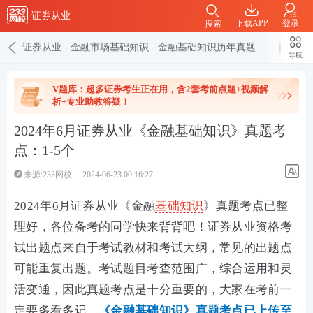
证券从业
下载APP
登录
搜索
证券从业
-
金融市场基础知识
-
金融基础知识历年真题
导航
V题库：超多证券考生正在用，含2套考前点题+视频解
析+专业助教答疑！
2024年6月证券从业《金融基础知识》真题考
点：1-5个
来源:233网校
2024-06-23 00:16:27
2024年6月证券从业《金融
基础知识
》真题考点已整
理好，各位备考的同学快来背背吧！证券从业资格考
试出题点来自于考试教材和考试大纲，常见的出题点
可能重复出题。考试题目考查范围广，综合运用和灵
活变通，
因此真题考点是十分重要的，大家在考前一
定要多看多记。
《金融基础知识》真题考点
已上传至