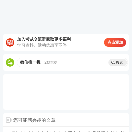
(1)投资资金规模化。
(2)投资管理专业化。
(3)投资结构【组合化】。
加入考试交流群获取更多福利
点击添加
(4)投资行为规范化。
学习资料、活动优惠享不停
证券从业数字考点速记！（含金融+法规221个考
微信搜一搜
233网校
点）
为了帮助考生增加通过机率，233网校特别推出了证
券金融基础数字考点速记，金融基础数字考点速记精
选了教材中的高频数字考点，由专业助教团队总结归
纳，助力考生短期内稳抓证券考试
重难点
，拿证锁分
不在话下！
您可能感兴趣的文章
证券数字考点速记