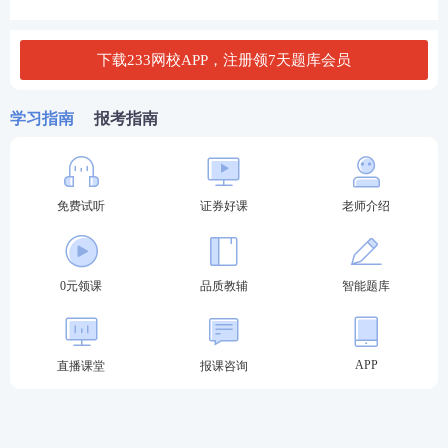
金、按买入返售协议融出资金等而实现的利息收入。
具体包括债券利息收入、资产支持证券利息收入、存
款利息收入、买入返售金融资产收入等。投资收益是
下载233网校APP，注册领7天题库会员
指基金经营活动中因买卖股票、债券、资产支持证
学习指南
报考指南
券、基金等实现的 差价收益，具体可分为股票投资收
益、债券投资收益、资产支持证券投资收益、基金投
资收益、衍生工具收益、股利收益等。其他收入是指
免费试听
证券好课
老师介绍
除上述收入以外的其他各项收入，包括赎回费扣除基
本手续费后的余额、手续费返还、ETF替代损益，以
及基金管理 人等机构为弥补基金财产损失而支付给基
0元领课
品质教辅
智能题库
金的赔偿款项等。这些收入项目一般根据发生的实际
金额确认，占比较少。
APP
直播课堂
报课咨询
考点5：机构投资者的概念、特点
与个人投资者相比，机构投资者具有以下特点：