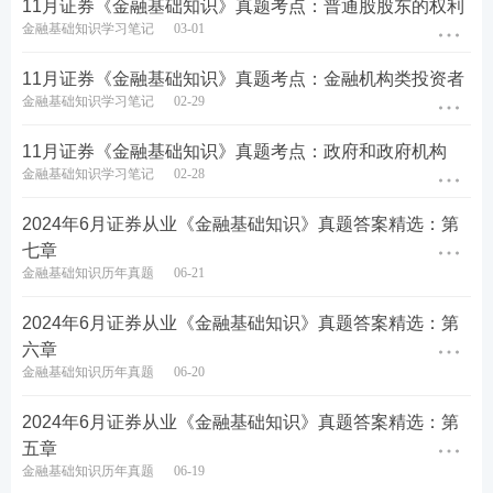
11月证券《金融基础知识》真题考点：普通股股东的权利
金融基础知识学习笔记
03-01
提炼核心
知识点
，图表结合，利用时间的紧迫和记忆
11月证券《金融基础知识》真题考点：金融机构类投资者
特点让考生短时间内快速记忆！
60s一个知识点，利用
金融基础知识学习笔记
02-29
碎片化就将知识点不知不觉的记住了！如果觉得对考
11月证券《金融基础知识》真题考点：政府和政府机构
点掌握不充分，还可以领取PDF下载版。还在等什
金融基础知识学习笔记
02-28
么？快快扫描下方二维码开启有效背书模式吧！
2024年6月证券从业《金融基础知识》真题答案精选：第
参与方式：
扫描下方二维码进入活动页面参加。
七章
金融基础知识历年真题
06-21
2024年6月证券从业《金融基础知识》真题答案精选：第
六章
金融基础知识历年真题
06-20
2024年6月证券从业《金融基础知识》真题答案精选：第
五章
金融基础知识历年真题
06-19