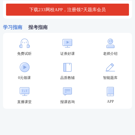
第一步：微信扫描二维码，授权登录；
下载233网校APP，注册领7天题库会员
第二步：选择估分科目，开始估分；
学习指南
报考指南
第三步：提交估分，查看结果。
免费试听
证券好课
老师介绍
0元领课
品质教辅
智能题库
APP
直播课堂
报课咨询
三、证券从业考试2024真题考后交流
2024年证券
考生朋友可提前加入
考后真题交流群，
届时一起讨论难点、分享考前心情、互相解答疑难问
题，考后也可以分享考场趣事、吐槽考试难度、分享