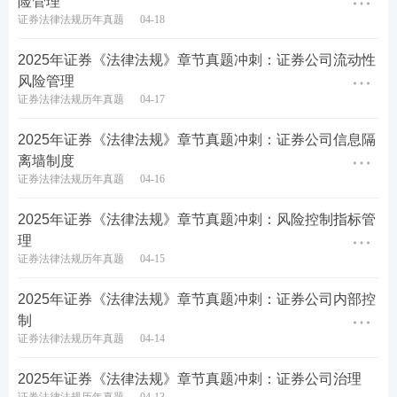
险管理
总收集整理。收集到题目将会同步更新至233网校
证券法律法规历年真题
04-18
估分小程序，供考生回忆估分！各位考生可以直
接进入233网校估分小程序，及时对答案，提前知
2025年证券《法律法规》章节真题冲刺：证券公司流动性
风险管理
晓成绩！
证券法律法规历年真题
04-17
证券备考计划
2025年证券《法律法规》章节真题冲刺：证券公司信息隔
离墙制度
从近几年考情来看，证券考试考查内容越来越
证券法律法规历年真题
04-16
细、范围起来越广，很难从教材中找到重点！建
2025年证券《法律法规》章节真题冲刺：风险控制指标管
议大家务必摸透考情，保证足够的备考时间，制
理
定科学的复习计划，方可顺利拿下证券从业资格
证券法律法规历年真题
04-15
证。
2025年证券《法律法规》章节真题冲刺：证券公司内部控
制
证券法律法规历年真题
04-14
1
基础阶段
：吃透教材，夯实基础
2025年证券《法律法规》章节真题冲刺：证券公司治理
根据教材或考