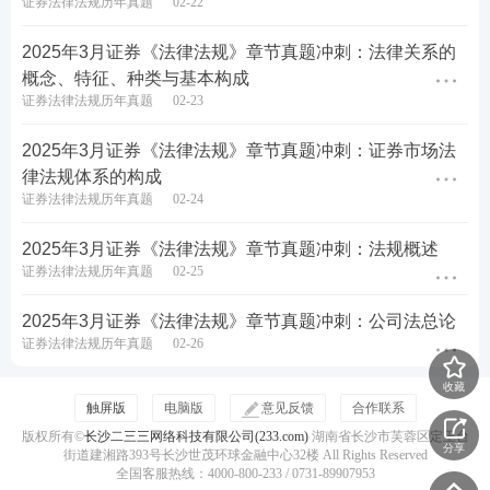
证券法律法规历年真题
02-22
模考金题班
2套突击卷讲
（学习时长：
解，考前强化
2025年3月证券《法律法规》章节真题冲刺：法律关系的
4h/科）
训练
进入冲刺阶
概念、特征、种类与基本构成
段学习>>
直播密训班
刷题巩固，查
证券法律法规历年真题
02-23
（学习时长：
漏补缺，练
3h/科）
出“题感”
2025年3月证券《法律法规》章节真题冲刺：证券市场法
律法规体系的构成
证券法律法规历年真题
02-24
2025年3月证券《法律法规》章节真题冲刺：法规概述
证券法律法规历年真题
02-25
2025年3月证券《法律法规》章节真题冲刺：公司法总论
证券法律法规历年真题
02-26
收藏
触屏版
电脑版
意见反馈
合作联系
版权所有©
长沙二三三网络科技有限公司(233.com)
湖南省长沙市芙蓉区定王台
分享
街道建湘路393号长沙世茂环球金融中心32楼 All Rights Reserved
全国客服热线：4000-800-233 / 0731-89907953