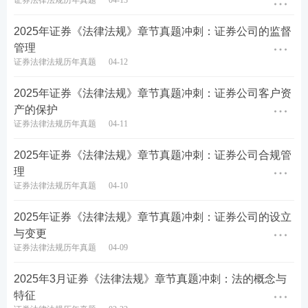
证券法律法规历年真题
04-13
试大纲，全面
教材精讲班
讲解各章节
知
2025年证券《法律法规》章节真题冲刺：证券公司的监督
（学习时长：
识点
，帮助考
57h/科）
管理
进入基础阶
生牢固夯实基
证券法律法规历年真题
04-12
段学习>>
础。
真题考点班
以整体将考
2025年证券《法律法规》章节真题冲刺：证券公司客户资
（学习时长：
点，掌握真题
产的保护
5h/科）
考试应用。
证券法律法规历年真题
04-11
2
强化阶段
：巩固考点，专项突破
2025年证券《法律法规》章节真题冲刺：证券公司合规管
理
冲刺串讲班
考点框架梳理
证券法律法规历年真题
04-10
（学习时长：
串讲，针对性
4h/科）
巩固锁分
进入强化阶
2025年证券《法律法规》章节真题冲刺：证券公司的设立
段学习>>
专项突破班
计算题专项讲
与变更
（学习时长：
解，提升计算
证券法律法规历年真题
04-09
3h/科）
题正确率
2025年3月证券《法律法规》章节真题冲刺：法的概念与
3
冲刺阶段
：冲刺锁分，查漏补缺
特征