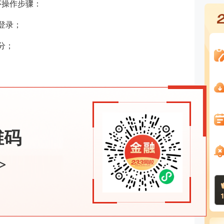
序操作步骤：
登录；
分；
维码
>