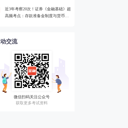
近3年考察20次！证券《金融基础》超
2026年证券从业考点打卡
4
高频考点：存款准备金制度与货币乘
攻克一个高频考点！
数的概念
互动交流
微信扫码关注公众号
获取更多考试资料