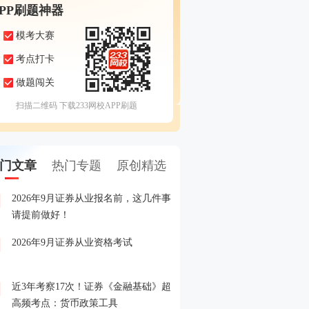
APP刷题神器
模考大赛
考点打卡
做题闯关
扫描二维码 下载233网校APP刷题
门文章
热门专题
原创精选
2026年9月证券从业报名前，这几件事
备考证券，人手一份，立
1
请提前做好！
印！
2026年9月证券从业资格考试
晒分赢好礼！2026年6月
2
晒分入口>>
近3年考察17次！证券《金融基础》超
2026年证券从业考试精品
3
高频考点：货币政策工具
载入口>>