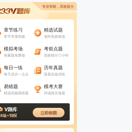
专业智能，高效提分
进入做题
进入做题
章节练习
精选试题
章节专项突破
省时高效精选
进入做题
进入做题
模拟考场
考前点题
海量题免费做
高效锁分72小时
进入做题
进入做题
每日一练
历年真题
每天进步一点点
真题实战演练
进入做题
进入做题
易错题
模考大赛
精选高频易错题
同场闯关做题