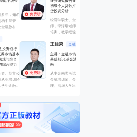
证券研究报告业务(证券分析师),
基础知识,基金法律
初级个人贷款,中级个人贷款,期
融
货投资分析
免费听
免费听
从事金融类考试培
经济学硕士、金融培训高级讲
金融培训师、金融
师，李泽瑞老师从事金融类考证
理、清华大学出版
培训，教学经验丰富，出口
主编、上海人才培
成“段子”，是一个让学员欲罢不
孙婧
心特聘讲师。人称
外汇分析
王佳荣
能的很有个人风格的老师，江湖
金融圈达人
的“一哥”。
主讲：期货法律法
学员称被讲课耽误的“德云社”编
主讲：金融市场基础知识,期货
业务(保荐代表人)
外弟子。
基础知识,基金法律法规,中级金
法律法规,中级法
融
能力,初级法律法
免费听
免费听
从事金融类考试培训多年，知名
曾就职于多家大型
金融培训师、金融机构中层管
司，具有丰富的金
理、清华大学出版社金融教材副
验，外汇分析师，
主编、上海人才培训市场促进中
易大赛评委，同时
心特聘讲师。人称金融类培训界
个从业资格。
的“一哥”。