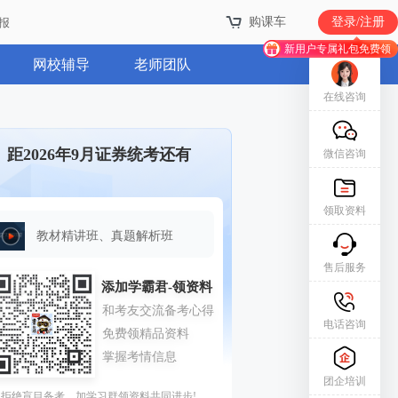
购课车
登录/注册
报
新用户专属礼包免费领
网校辅导
老师团队
在线咨询
距2026年9月证券统考还有
微信咨询
领取资料
教材精讲班、真题解析班
售后服务
电话咨询
团企培训
拒绝盲目备考，加学习群领资料共同进步!