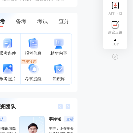
APP下载
考
备考
考试
查分
建议反馈
TOP
报考条件
报考信息
精华内容
立即预约
报考照片
考试提醒
知识库
资团队
李泽瑞
王佳荣
金融培训高级讲师
金融圈
主讲：证券投资顾问业务,发布
主讲：金融市场基