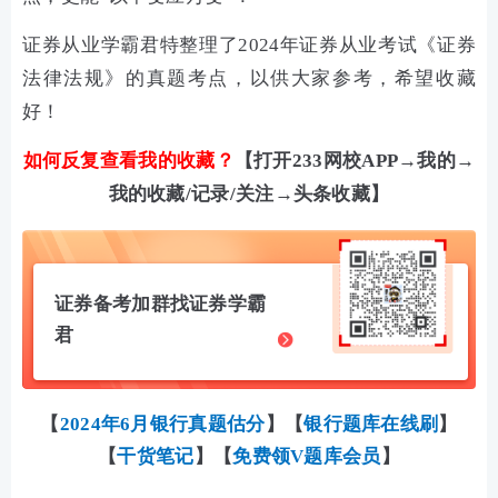
证券从业学霸君特整理了2024年证券从业考试
《证券
法律法规》的
真题考点，以供大家参考，希望收藏
好！
如何反复查看我的收藏？
【打开233网校APP→我的→
我的收藏/记录/关注→头条收藏】
证券备考加群找证券学霸
君
【
2024年6月银行真题估分
】
【
银行题库在线刷
】
【
干货笔记
】
【
免费领V题库会员
】