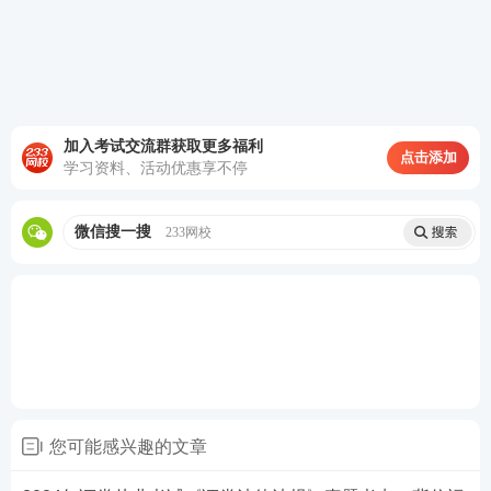
2024年证券从业考试《证券法律法规》真题及考点
PDF下载
由于内容篇幅有限，建议大家【
立即进入>>学习资
料包
】下载真题考点完整版、真题试题及答案解析
加入考试交流群获取更多福利
点击添加
完整版！
学习资料、活动优惠享不停
2024年证券从业考试真题PDF下载>>
微信搜一搜
233网校
您可能感兴趣的文章