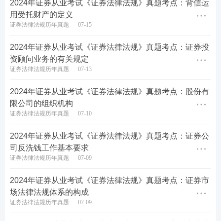
2024年证券从业考试《证券法律法规》真题考点：背信运
用受托财产的定义
证券法律法规历年真题
07-15
2024年证券从业考试《证券法律法规》考后在线对
2024年证券从业考试《证券法律法规》真题考点：证券投
答案
资顾问业务的有关规定
证券法律法规历年真题
07-13
2024年证券从业考试中，我们从3月专场、6月统考
中，收集了考试网友反馈的考试试题，欢迎大家
2024年证券从业考试《证券法律法规》真题考点：股份有
【
233网校金融考证类题库
】小程序在线对答案~
限公司的组织机构
证券法律法规历年真题
07-10
2024年证券从业考试《证券法律法规》真题考点：证券公
司反洗钱工作基本要求
证券法律法规历年真题
07-09
2024年证券从业考试《证券法律法规》真题考点：证券市
场法律法规体系的构成
证券法律法规历年真题
07-09
热点推荐>>
【
证券备考资料下载
】【
新手指南
】【
新