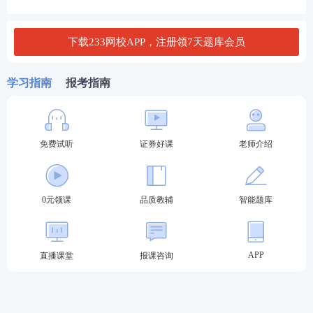
券、期货交易活动的；
（6）具有其他严重情节的。
下载233网校APP，注册领7天题库会员
【所属
章节考点
】第4章第2节—利用未公开信息交易
的认定及法律责任
学习指南
报考指南
【考点考法】2024年证券从业真题再现
免费试听
证券好课
老师介绍
王某在2020年3月因证券违法行为受到过行政处罚，2
022年9月其参与内幕交易获利10万元，其行为应予立
案追诉。()
0元领课
品质教辅
智能题库
A.正确
B.错误
APP
直播课堂
报课咨询
查看答案