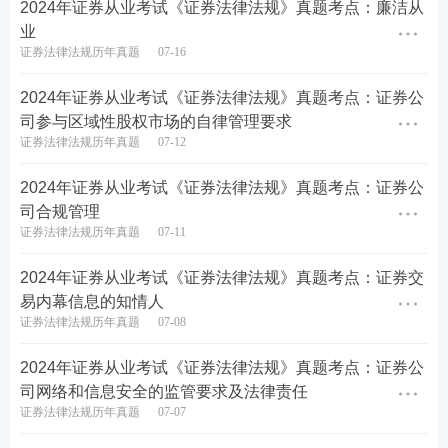
2024年证券从业考试《证券法律法规》真题考点：廉洁从
人礼包
】
业
证券法律法规历年真题
07-16
考点集训>>
【
60s高频考点速记
】【
高频知识点打
卡
】【
答题闯关赢奖品
】
2024年证券从业考试《证券法律法规》真题考点：证券公
司参与区域性股权市场的自律管理要求
疯狂刷题>>
【
233网校APP下载
】【
历年真题在线
证券法律法规历年真题
07-12
刷
】【
模拟考试系统
】
2024年证券从业考试《证券法律法规》真题考点：证券公
司合规管理
课程
学习>>
2024年证券从业备考不知道从何下手？自
证券法律法规历年真题
07-11
学晦涩难理解？建议
零基础
考生参加233网校证券从
业课程，备考更有规划，早日拿下证券从业资格
证
2024年证券从业考试《证券法律法规》真题考点：证券交
易内幕信息的知情人
书
！★建议：购买233网校证券从业课程，赠送价值9
证券法律法规历年真题
07-08
9元/239元V题库会员~
立即试听>>
2024年证券从业考试《证券法律法规》真题考点：证券公
司网络和信息安全的监管要求及法律责任
证券法律法规历年真题
07-07