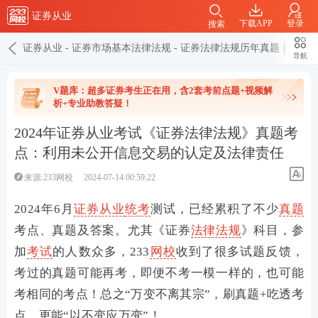
证券从业
下载APP
登录
搜索
证券从业
-
证券市场基本法律法规
-
证券法律法规历年真题
导航
V题库：超多证券考生正在用，含2套考前点题+视频解
析+专业助教答疑！
2024年证券从业考试《证券法律法规》真题考
点：利用未公开信息交易的认定及法律责任
来源:233网校
2024-07-14 00:59:22
2024年6月
证券从业
统考
测试，已经累积了不少
真题
考点、真题及答案。尤其《证券
法律法规
》科目，参
加
考试
的人数众多，233
网校
收到了很多试题反馈，
考过的真题可能再考，即便不考一模一样的，也可能
考相同的考点！总之“万变不离其宗”，刷真题+吃透考
点，更能“以不变应万变”！