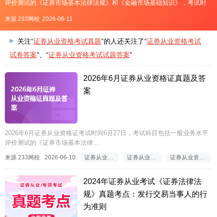
评价测试的《证券市场基本法律法规》和《金融市场基础知识》，考试时
长120分钟，题量120题，专项业务水平评价测试《证券投资顾问业务》、
来源 233网校
2026-06-11
《发布证券研究报告业务》、《投资银行业务》，考试时长1
关注“
证券从业资格考试真题
”的人还关注了“
证券从业资格考试
试卷答案
”、“
证券从业资格考试试题答案
”
2026年6月证券从业资格证真题及答
案
2026年6月证券从业资格证考试时间6月27日，考试科目包括一般业务水平
评价测试的《证券市场基本法律...
来源 233网校
2026-06-10
证券从业资格考试试题
证券从业资格考试真题
证券从业资格证真题及答案
2024年证券从业考试《证券法律法
规》真题考点：发行交易当事人的行
为准则