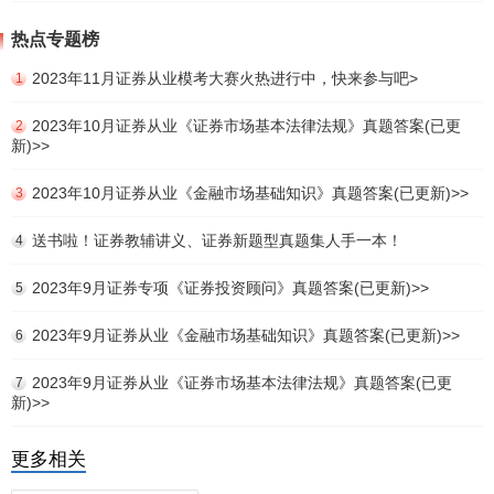
热点专题榜
2023年11月证券从业模考大赛火热进行中，快来参与吧>
1
2023年10月证券从业《证券市场基本法律法规》真题答案(已更
2
新)>>
2023年10月证券从业《金融市场基础知识》真题答案(已更新)>>
3
送书啦！证券教辅讲义、证券新题型真题集人手一本！
4
2023年9月证券专项《证券投资顾问》真题答案(已更新)>>
5
2023年9月证券从业《金融市场基础知识》真题答案(已更新)>>
6
2023年9月证券从业《证券市场基本法律法规》真题答案(已更
7
新)>>
更多相关