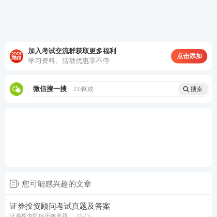
加入考试交流群获取更多福利
点击添加
学习资料、活动优惠享不停
微信搜一搜
233网校
2023年证券从业成绩查询时间为考后7个工作日内，
届时，233网校证券从业频道将及时更新证券成绩查
询时间及入口，敬请关注！下方免费预约，及时获取
成绩查询时间：
手机预约考试提醒，及时知晓证券查分考试时间
您可能感兴趣的文章
考后除关注真题答案，想必大家还想知道证券从业合
格分数线。考生可点击查看
2023年证券从业考试成绩
证券投资顾问考试真题及答案
合格分数线>>
证券投资顾问历年真题
11-15