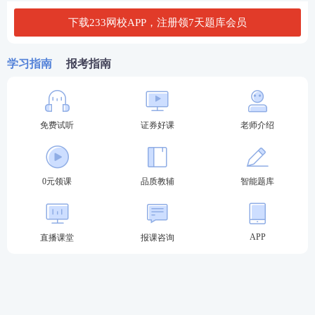
9月证券真题
在线估分
真题下载
考后提升
答案
下载233网校APP，注册领7天题库会员
金融基础知识
在线估分
真题下载
真题答案
学习指南
报考指南
证券法律法规
在线估分
真题下载
真题答案
签约班>>
证券投资顾问
免费试听
证券好课
老师介绍
在线估分
真题下载
取证班>>
真题答案
直通班>>
证券分析师
真
在线估分
真题下载
题答案
0元领课
品质教辅
智能题库
保荐代表人
真
在线估分
真题下载
题答案
需要2023证券考试真题答案PDF文档的考生可以扫描
APP
直播课堂
报课咨询
下面二维码添加学霸君的微信，回复“领证券真题答
案”免费领取哦！