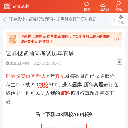
证券从业
下载APP
登录
搜索
证券从业
-
证券投资顾问
-
证券投资顾问历年真题
导航
V题库：超多证券考生正在用，含2套考前点题+视频解
析+专业助教答疑！
证券投资顾问考试历年真题
来源:233网校
2023-09-23 09:57:14
证券投资顾问
考试
历年
真题
及答案目前已收集部分，
考生可下载233
网校
APP，进入
题库-历年真题
进行在
线估分，也可以进入
我的
资料
包
进行真题及答案下
载！
马上下载233网校APP体验