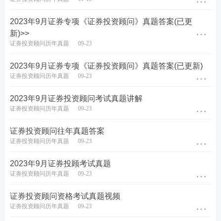
推荐：
证券从业考试精品资料汇总
2023年9月证券专项《证券投资顾问》真题答案(已更
新)>>
关注：
2023年证券从业成绩查询时间及入口
证券投资顾问历年真题
09-23
新一轮证券从业备考已开启，不懂制定学习计划？无
2023年9月证券专项《证券投资顾问》真题答案(已更新)
证券投资顾问历年真题
09-23
法提炼
教材
考点？不妨跟随讲师学习，233网校证券
从业通关
课程
，
新考季抢先赢>>
2023年9月证券投资顾问考试真题讲解
证券投资顾问历年真题
09-23
证券投资顾问往年真题答案
证券投资顾问历年真题
09-23
2023年9月证券投顾考试真题
证券投资顾问历年真题
09-23
证券投资顾问资格考试真题视频
证券投资顾问历年真题
09-23