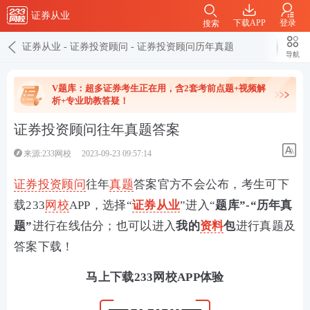
证券从业
下载APP
登录
搜索
证券从业
-
证券投资顾问
-
证券投资顾问历年真题
导航
V题库：超多证券考生正在用，含2套考前点题+视频解
析+专业助教答疑！
证券投资顾问往年真题答案
来源:233网校
2023-09-23 09:57:14
证券投资顾问
往年
真题
答案官方不会公布，考生可下
载233
网校
APP，选择“
证券从业
”进入“
题库”-“历年真
题”
进行在线估分；也可以进入
我的
资料
包
进行真题及
答案下载！
马上下载233网校APP体验