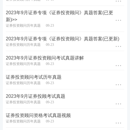
推荐：
证券从业考试精品资料汇总
2023年9月证券专项《证券投资顾问》真题答案(已更
新)>>
关注：
2023年证券从业成绩查询时间及入口
证券投资顾问历年真题
09-23
新一轮证券从业备考已开启，不懂制定学习计划？无
2023年9月证券专项《证券投资顾问》真题答案(已更新)
证券投资顾问历年真题
09-23
法提炼
教材
考点？不妨跟随讲师学习，233网校证券
从业通关
课程
，
新考季抢先赢>>
2023年9月证券投资顾问考试真题讲解
证券投资顾问历年真题
09-23
证券投资顾问考试历年真题
证券投资顾问历年真题
09-23
2023年9月证券投顾考试真题
证券投资顾问历年真题
09-23
证券投资顾问资格考试真题视频
证券投资顾问历年真题
09-23