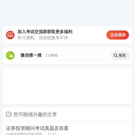
加入考试交流群获取更多福利
点击添加
学习资料、活动优惠享不停
微信搜一搜
233网校
2023年证券从业成绩查询时间为考后7个工作日内，
届时，233网校证券从业频道将及时更新证券成绩查
询时间及入口，敬请关注！下方免费预约，及时获取
成绩查询时间：
手机预约考试提醒，及时知晓证券查分考试时间
您可能感兴趣的文章
考后除关注真题答案，想必大家还想知道证券从业合
格分数线。考生可点击查看
2023年证券从业考试成绩
证券投资顾问考试真题及答案
合格分数线>>
证券投资顾问历年真题
11-15