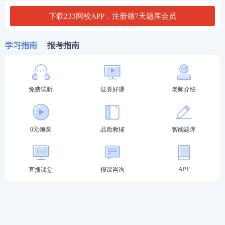
9月证券真题
在线估分
真题下载
考后提升
答案
下载233网校APP，注册领7天题库会员
金融基础知识
在线估分
真题下载
真题答案
学习指南
报考指南
证券法律法规
在线估分
真题下载
真题答案
签约班>>
证券投资顾问
免费试听
证券好课
老师介绍
在线估分
真题下载
取证班>>
真题答案
直通班>>
证券分析师
真
在线估分
真题下载
题答案
0元领课
品质教辅
智能题库
保荐代表人
真
在线估分
真题下载
题答案
需要2023证券考试真题答案PDF文档的考生可以扫描
APP
直播课堂
报课咨询
下面二维码添加学霸君的微信，回复“领证券真题答
案”免费领取哦！