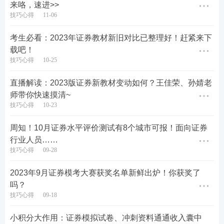
第三步：点击立即预约提醒，参与组队获取参赛资
来咯，速进>>
技巧心得
11-06
格。
考生必看：2023年证券教材新旧对比已整理好！赶紧来下
载吧！
技巧心得
10-25
直播解读：2023版证券新教材变动如何？王佳荣、孙婧老
师带你快速摸清~
技巧心得
10-23
周知！10月证券水平评价测试有8个城市可报！面向证券
行业人员……
技巧心得
09-28
2023年9月证券模考大赛获奖名单新鲜出炉！你获奖了
吗？
技巧心得
09-18
小积分大作用：证券模拟试卷、冲刺资料通通收入囊中