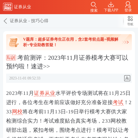
证券从业
下载APP
登录
搜索
证券从业
-
技巧心得
导航
V题库：超多证券考生正在用，含2套考前点题+视频解
析+专业助教答疑！
考前测评：2023年11月证券模考大赛可以
预约啦！速进>>
2023-11-01 09:52:33
2023年11月
证券从业
水平评价专场测试将在11月25日
进行
，各位考生在考前应该做好充分准备迎接
考试
！2
33
网校
将在考前
11月13日-19日
举行模考大赛供大家
检测综合实力！考试难度贴合真实考场，233网校教
研部出题，紧扣考纲，
围绕考点进行
！
模考可以让考