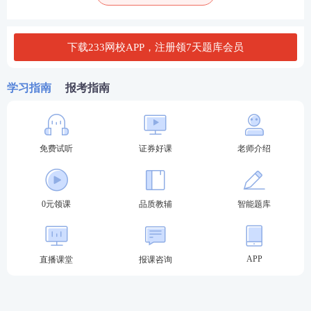
下载233网校APP，注册领7天题库会员
学习指南
报考指南
预约渠道二：APP预约
第一步：下载233网校APP
免费试听
证券好课
老师介绍
0元领课
品质教辅
智能题库
APP
直播课堂
报课咨询