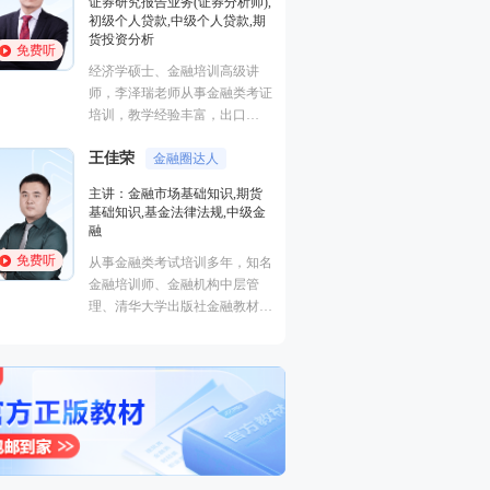
证券研究报告业务(证券分析师),
基础知识,基金法律
初级个人贷款,中级个人贷款,期
融
货投资分析
免费听
免费听
从事金融类考试培
经济学硕士、金融培训高级讲
金融培训师、金融
师，李泽瑞老师从事金融类考证
理、清华大学出版
培训，教学经验丰富，出口
主编、上海人才培
成“段子”，是一个让学员欲罢不
孙婧
心特聘讲师。人称
外汇分析
王佳荣
能的很有个人风格的老师，江湖
金融圈达人
的“一哥”。
主讲：期货法律法
学员称被讲课耽误的“德云社”编
主讲：金融市场基础知识,期货
业务(保荐代表人)
外弟子。
基础知识,基金法律法规,中级金
法律法规,中级法
融
能力,初级法律法
免费听
免费听
从事金融类考试培训多年，知名
曾就职于多家大型
金融培训师、金融机构中层管
司，具有丰富的金
理、清华大学出版社金融教材副
验，外汇分析师，
主编、上海人才培训市场促进中
易大赛评委，同时
心特聘讲师。人称金融类培训界
个从业资格。
的“一哥”。