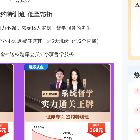
证券从业
签约特训班-
低至75折
制力不强，需要私人定制、督学服务的考生
重学/不过退费任选其一✅6大班级（含2个直播）
金✅送v2题库会员✅小班督学服务
热
1
2
3