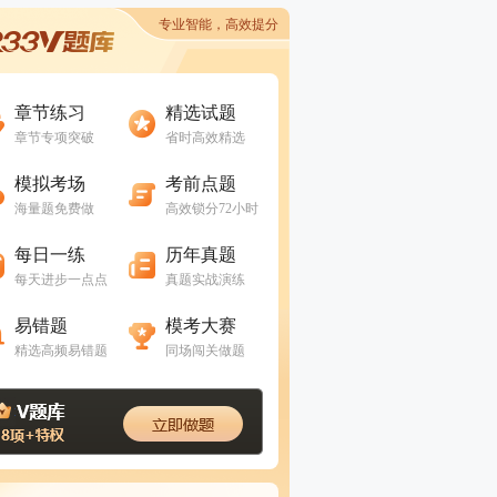
专业智能，高效提分
进入做题
进入做题
章节练习
精选试题
章节专项突破
省时高效精选
进入做题
进入做题
模拟考场
考前点题
海量题免费做
高效锁分72小时
进入做题
进入做题
每日一练
历年真题
每天进步一点点
真题实战演练
进入做题
进入做题
易错题
模考大赛
精选高频易错题
同场闯关做题