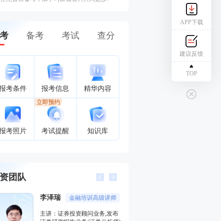
APP下载
考
备考
考试
查分
建议反馈
TOP
报考条件
报考信息
精华内容
立即预约
报考照片
考试提醒
知识库
资团队
李泽瑞
王佳荣
金融培训高级讲师
金融圈
主讲：证券投资顾问业务,发布
主讲：金融市场基