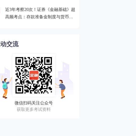
近3年考察20次！证券《金融基础》超
2026年证券从业考点打卡
4
高频考点：存款准备金制度与货币乘
攻克一个高频考点！
数的概念
互动交流
微信扫码关注公众号
获取更多考试资料