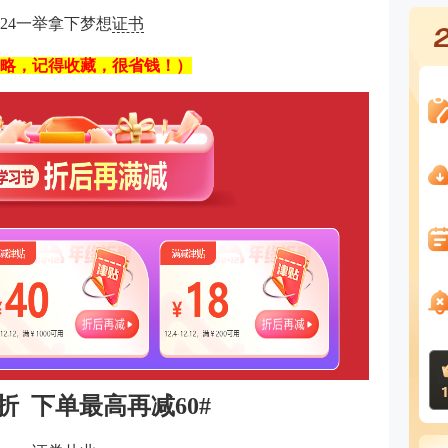
024一举拿下梦想
证书
略，记得收藏，很省钱！）
8折 下单最高再减60#