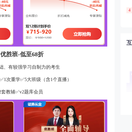
4
优胜班-低至68折
基础、有较强学习自制力的考生
期✅1次重学✅5大班级（含1个直播）
2套教辅✅v2题库会员