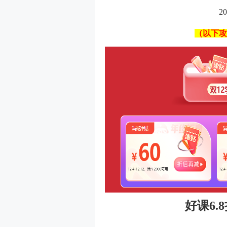
2
（以下攻
好课6.