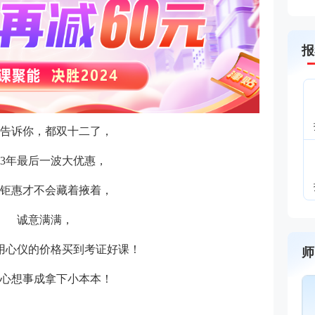
报
告诉你，都双十二了，
023年最后一波大优惠，
钜惠才不会藏着掖着，
诚意满满，
用心仪的价格买到考证好课！
师
24心想事成拿下小本本！