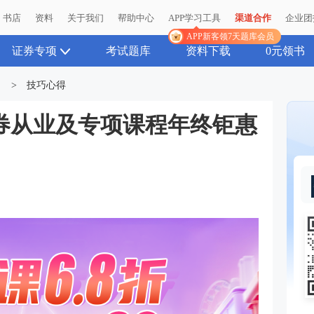
书店
资料
关于我们
帮助中心
APP学习工具
渠道合作
企业团
APP新客领7天题库会员
证券专项
考试题库
资料下载
0元领书
>
技巧心得
券从业及专项课程年终钜惠