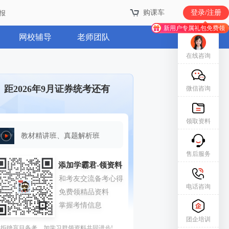
购课车
登录/注册
报
新用户专属礼包免费领
网校辅导
老师团队
在线咨询
距2026年9月证券统考还有
微信咨询
领取资料
教材精讲班、真题解析班
售后服务
电话咨询
团企培训
拒绝盲目备考，加学习群领资料共同进步!