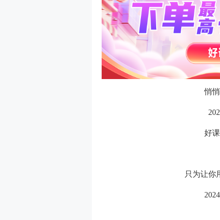
悄悄
2
好课
只为让你
20