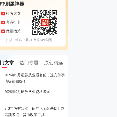
APP刷题神器
模考大赛
考点打卡
做题闯关
扫描二维码 下载233网校APP刷题
门文章
热门专题
原创精选
2026年9月证券从业报名前，这几件事
备考证券，人手一份，立
1
请提前做好！
印！
2026年9月证券从业资格考试
晒分赢好礼！2026年6月
2
晒分入口>>
近3年考察17次！证券《金融基础》超
2026年证券从业考试精品
3
高频考点：货币政策工具
载入口>>