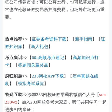
③公司债券市场：可以公募发行，也可私募发行，通
常也在伦敦证券交易所挂牌交易，但场外市场更为重
要。
热点推荐>>
【
证券备考资料下载
】【
新手指南
】【
证
券知识库
】【
新人礼包
】
考点集训>>
【
60s高频考点速记
】【
高频知识点打
卡
】【
答题闯关赢奖品
】
疯狂刷题>>
【
233网校APP下载
】【
历年真题在线
刷
】【
模拟考试系统
】
答疑互助>>
添加233网校证券学霸君微信个人号【
sun
233wx
】加入233网校备考大家庭，我们共同学习一起
进步相约拿证！