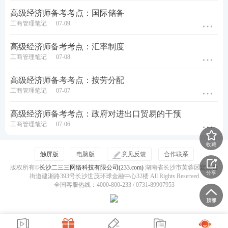
缺，稳步提升！【
进入下载APP刷题
】
高级经济师备考考点：国际储备
工商管理笔记
07-09
高级经济师备考考点：汇率制度
工商管理笔记
07-08
高级经济师备考考点：按劳分配
工商管理笔记
07-07
高级经济师备考考点：政府对进出口贸易的干预
工商管理笔记
07-06
收藏
触屏版
电脑版
意见反馈
合作联系
版权所有©
长沙二三三网络科技有限公司(233.com)
湖南省长沙市芙蓉区定王台
分享
街道建湘路393号长沙世茂环球金融中心32楼 All Rights Reserved
全国客服热线：4000-800-233 / 0731-89907953