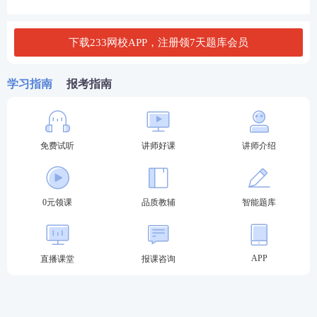
失；同时，监管部门在市场抽检中发现，F 公司该款
空调的制冷系统存在设计缺陷，且部分产品未标注产
下载233网校APP，注册领7天题库会员
品合格证、生产日期等关键信息，涉嫌生产、销售不
符合安全标准的产品。
学习指南
报考指南
经调查，F 公司该款空调因生产过程中偷工减料，使
用劣质制冷配件，导致产品存在严重质量缺陷；未严
免费试听
讲师好课
讲师介绍
格执行产品质量检验流程，未对产品标识进行规范标
注，且明知产品存在设计缺陷仍批量销售。针对此次
事件，监管部门对 F 公司作出如下处罚：责令停止生
0元领课
品质教辅
智能题库
产、销售该款空调，没收违法所得，并处以违法所得
5 倍罚款，吊销企业营业执照。此外，消费者张某向
APP
直播课堂
报课咨询
法院提起诉讼，要求 F 公司承担财产损失赔偿责任，
同时有多名消费者联合投诉，要求集体索赔。
根据我国《产品质量法》《刑法》等相关
法律法规
，F