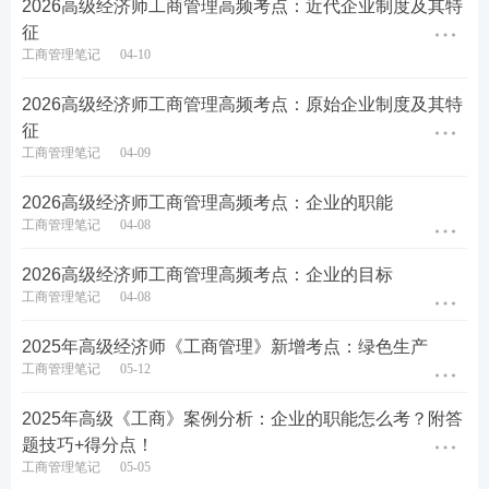
2026高级经济师工商管理高频考点：近代企业制度及其特
征
工商管理笔记
04-10
2026高级经济师工商管理高频考点：原始企业制度及其特
征
工商管理笔记
04-09
2026高级经济师工商管理高频考点：企业的职能
工商管理笔记
04-08
热点推荐：
2026高级经济师工商管理高频考点：企业的目标
工商管理笔记
04-08
2026年高级经济师考试在线题库练习
2025年高级经济师《工商管理》新增考点：绿色生产
2026年高级经济师考试新手报考指南
工商管理笔记
05-12
备考刷题
：
233网校APP
可免费刷高级经济师章节习
2025年高级《工商》案例分析：企业的职能怎么考？附答
题、历年
真题
、模拟试题、每日一练、模考大赛、答
题技巧+得分点！
工商管理笔记
05-05
题闯关，通过刷题，加深巩固，掌握要点，查漏补