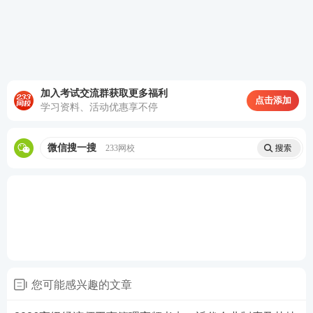
公司的行为已涉及多重产品质量责任。
问题结合上述案例，根据高级工商管理中 “产品质量
责任” 相关
知识点
，回答下列问题：
加入考试交流群获取更多福利
1、产品质量责任是综合责任，结合案例分析 F 公司需
点击添加
学习资料、活动优惠享不停
承担的产品质量民事责任、行政责任的具体类型及依
据。
微信搜一搜
233网校
2、若 F 公司的行为情节严重，构成刑事犯罪，结合案
例说明其可能面临的刑事责任及《刑法》相关规定。
3、结合案例，说明产品质量民事纠纷可通过哪些途径
处理，F 公司应如何妥善处理与消费者的民事纠纷。
查看答案
您可能感兴趣的文章