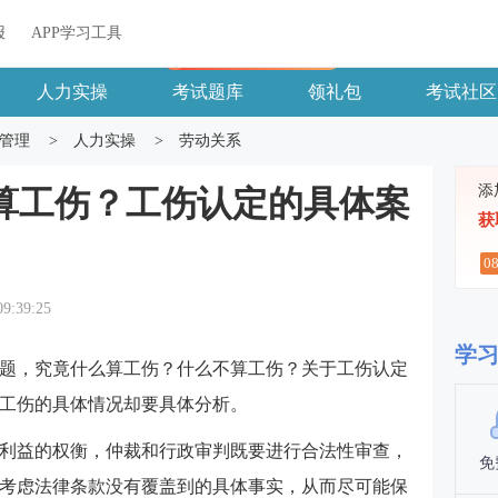
关于我们
帮助中心
APP学习工具
渠道合作
企业团报
报
APP学习工具
APP新客领7天题库会员
人力实操
考试题库
领礼包
考试社区
管理
>
人力实操
>
劳动关系
添
算工伤？工伤认定的具体案
获
0
09:39:25
学
题，究竟什么算工伤？什么不算工伤？关于工伤认定
工伤的具体情况却要具体分析。
利益的权衡，仲裁和行政审判既要进行合法性审查，
免
考虑法律条款没有覆盖到的具体事实，从而尽可能保