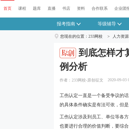
首页
课程
题库
直播
书店
资料
首页
课程
题库
直播
书店
资料
合作联系
企业团
报考指南
等级辅导
您现在的位置：
233网校
>
人力资源
到底怎样才
例分析
2020-09-03 
作者：233网校-原创征文
工伤认定一直是一个备受争议的话
的具体条件确实是有法可依，但是
工伤认定涉及到员工、单位等各方
也要进行合理的价值判断，要综合