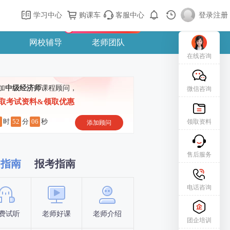
购课车
登录/注册
学习中心
购课车
客服中心
登录
|
注册
新用户专属礼包免费领
网校辅导
老师团队
在线咨询
加
中级经济师
课程顾问，
微信咨询
取考试资料&领取优惠
8
52
05
时
分
秒
领取资料
添加顾问
售后服务
习指南
报考指南
电话咨询
费试听
老师好课
老师介绍
新手指南
报名时间
团企培训