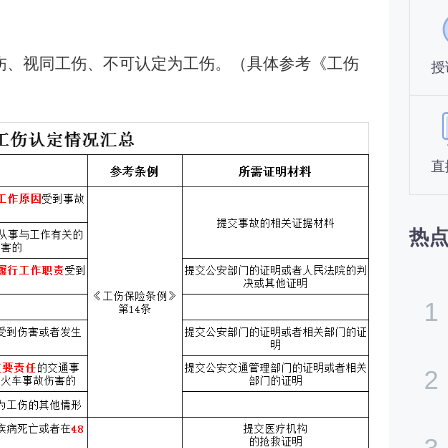
伤、视同工伤、不可认定为工伤。（具体参考《工伤
授
直
热
1
2
3