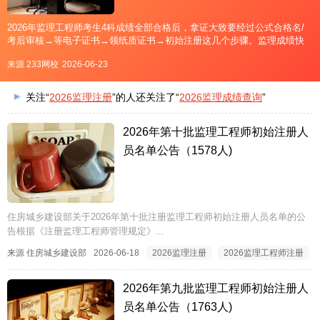
2026年监理工程师考生4科成绩全部合格后，拿证大致要经过公式合格名/
考后审核→等电子证书→领纸质证书→初始注册这几个步骤。监理成绩快
速查询入口 | 成绩查询官网2026监理拿证后注册流程第一步：部分地区需
来源 233网校
2026-06-23
要考后资格审核。例如江苏、浙江、河
关注“
2026监理注册
”的人还关注了“
2026监理成绩查询
”
2026年第十批监理工程师初始注册人
员名单公告（1578人)
住房城乡建设部关于2026年第十批注册监理工程师初始注册人员名单的公
告根据《注册监理工程师管理规定》...
来源 住房城乡建设部
2026-06-18
2026监理注册
2026监理工程师注册
2026年第九批监理工程师初始注册人
员名单公告（1763人)