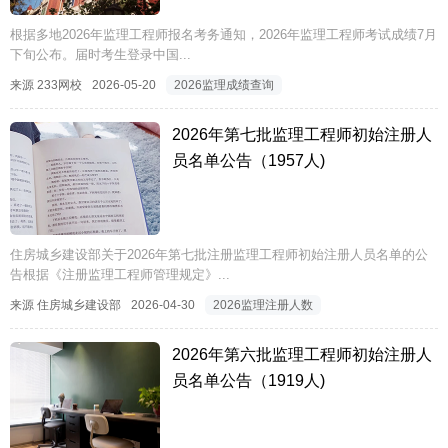
根据多地2026年监理工程师报名考务通知，2026年监理工程师考试成绩7月
下旬公布。届时考生登录中国...
来源 233网校
2026-05-20
2026监理成绩查询
2026年第七批监理工程师初始注册人
员名单公告（1957人)
住房城乡建设部关于2026年第七批注册监理工程师初始注册人员名单的公
告根据《注册监理工程师管理规定》...
来源 住房城乡建设部
2026-04-30
2026监理注册人数
2026年第六批监理工程师初始注册人
员名单公告（1919人)