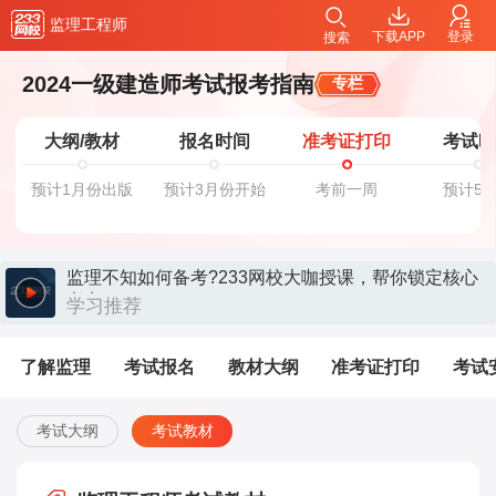
监理工程师
下载APP
登录
搜索
2024一级建造师考试报考指南
专栏
大纲/教材
报名时间
准考证打印
考试
预计1月份出版
预计3月份开始
考前一周
预计5
监理不知如何备考?233网校大咖授课，帮你锁定核心
考点>>
学习推荐
了解监理
考试报名
教材大纲
准考证打印
考试
考试大纲
考试教材