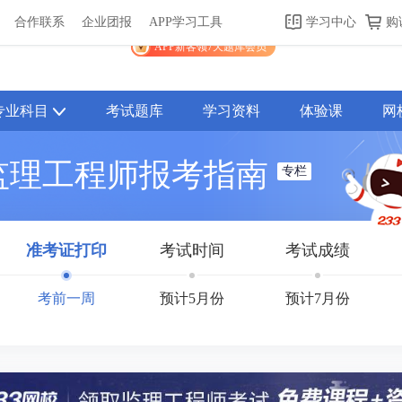
合作联系
企业团报
APP学习工具
学习中心
购
关于我们
帮助中心
APP学习工具
渠道合作
企业团报
APP新客领7天题库会员
专业科目
考试题库
学习资料
体验课
网
7监理工程师报考指南
专栏
准考证打印
考试时间
考试成绩
考前一周
预计5月份
预计7月份