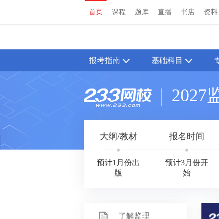
首页
课程
题库
直播
书店
资料
首页
课程
题库
直播
书店
资料
报考指南
基础科目
202
大纲/教材
报名时间
预计1月份出
预计3月份开
版
始
了解监理