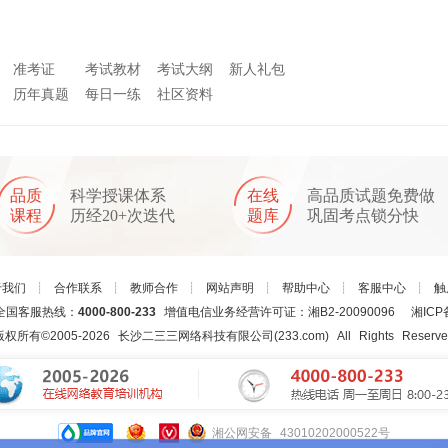
准考证
考试教材
考试大纲
新人礼包
历年真题
每日一练
社区资料
品质
科学授课体系
在线
高品质试题免费做
课程
历经20+次迭代
题库
巩固考点锁分快
于我们
┊
合作联系
┊
教师合作
┊
网站声明
┊
帮助中心
┊
客服中心
┊
触
国客服热线：
4000-800-233
增值电信业务经营许可证：湘B2-20090096
湘ICP
版权所有©2005-
2026
长沙二三三网络科技有限公司(233.com)
All Rights Reserv
湘公网安备 43010202000522号