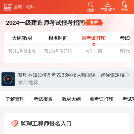
监理工程师
下载APP
登录
搜索
2024一级建造师考试报考指南
专栏
大纲/教材
报名时间
准考证打印
考试
预计1月份出版
预计3月份开始
考前一周
预计5
监理不知如何备考?233网校大咖授课，帮你锁定核心
考点>>
学习推荐
了解监理
考试报名
教材大纲
准考证打印
考试
监理工程师报名入口