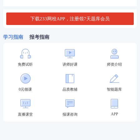
👇
添加学霸君微信（ks233wx8），进监理备考群
👇
下载233网校APP，注册领7天题库会员
学习指南
报考指南
免费试听
讲师好课
师资介绍
0元领课
品质教辅
智能题库
APP
直播课堂
报课咨询