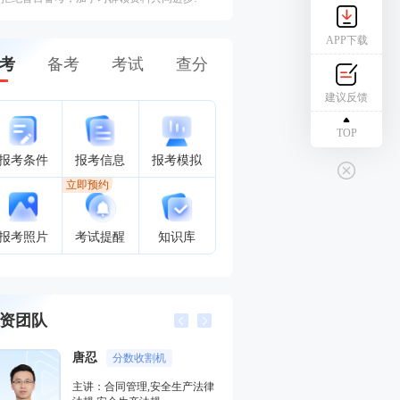
APP下载
考
备考
考试
查分
建议反馈
TOP
报考条件
报考信息
报考模拟
立即预约
报考照片
考试提醒
知识库
资团队
唐忍
江凌俊
分数收割机
口诀一
主讲：合同管理,安全生产法律
主讲：目标控制（