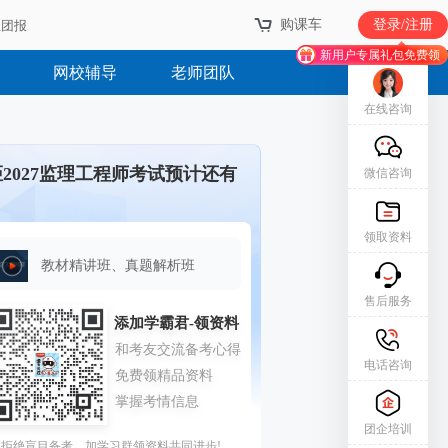
购课车
登录/注册
业团报
新用户专属礼包免费领
网校辅导
老师团队
在线咨询
距2027监理工程师考试预计还有
微信咨询
领取资料
教材精讲班、真题解析班
售后服务
电话咨询
团企培训
拒绝盲目备考，加学习群领资料共同进步!