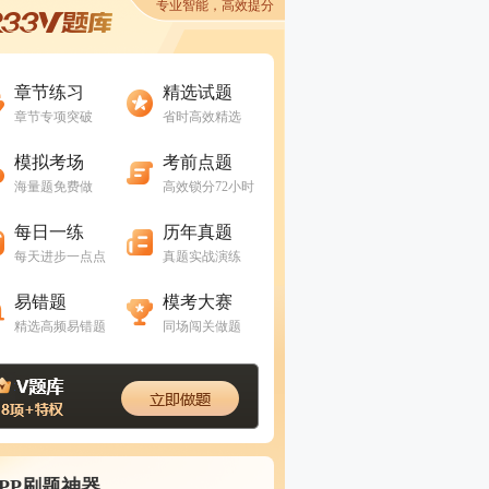
专业智能，高效提分
进入做题
进入做题
章节练习
精选试题
章节专项突破
省时高效精选
进入做题
进入做题
模拟考场
考前点题
海量题免费做
高效锁分72小时
进入做题
进入做题
每日一练
历年真题
每天进步一点点
真题实战演练
进入做题
进入做题
易错题
模考大赛
精选高频易错题
同场闯关做题
APP刷题神器