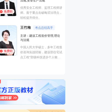
法规,安全生产法规
进度控制（水利）
全,建筑工程管理与
优秀安全工程师、监理工程师讲
程,建筑施工安全
免费听
免费听
师。善于重点击破晦涩法理点，
曾在设计院任职，
轻松提升得分。
培训行业从业经历
王竹梅
考点总结高手
主讲：建设工程造价管理,理论
梁毛
与法规
主讲：案例分析（
中国人民大学硕士，多年工程造
建筑工程
免费听
价咨询实战经验，建设部住宅试
工程管理证书“大
点工程“部级科技进步个人银
免费听
一级建造师（建筑
奖”获得者。
价工程师、监理工
交通）、二级建造
电/市政）、高级
工程）