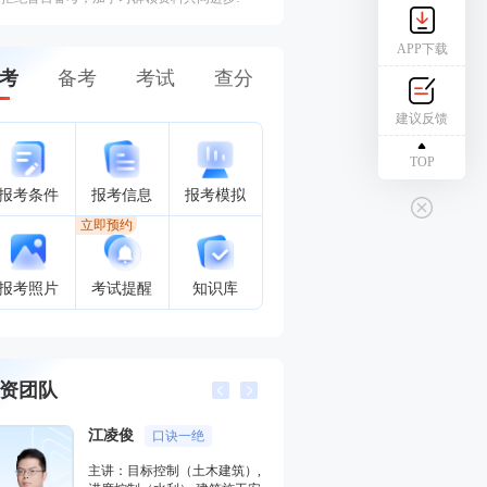
APP下载
考
备考
考试
查分
建议反馈
TOP
报考条件
报考信息
报考模拟
立即预约
报考照片
考试提醒
知识库
资团队
江凌俊
孙媛媛
口诀一绝
对课程
主讲：目标控制（土木建筑）,
主讲：目标控制（