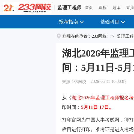
监理工程师
监理工程师
首页
首页
课程
课程
题库
题库
直
直
报考指南
基础科目
您现在的位置：
233网校
>
监理工程
湖北2026年监
间：5月11日-5月
2026-03-11 10:00:07
来源:233网校
从《
湖北2026年监理工程师报名
印时间：
5月11日-17日。
打印官网为中国人事考试网
，
待打
栏目进行打印。准考证是进入考场