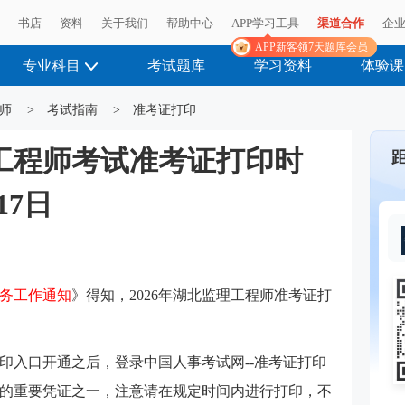
播
播
书店
书店
资料
资料
关于我们
关于我们
帮助中心
帮助中心
APP学习工具
APP学习工具
渠道合作
渠道合作
企
企
APP新客领7天题库会员
APP新客领7天题库会员
专业科目
考试题库
学习资料
体验课
师
>
考试指南
>
准考证打印
理工程师考试准考证打印时
17日
考务工作通知
》得知，2026年湖北
监理工程师
准考证打
印入口开通之后，登录中国人事考试网--准考证打印
的重要凭证之一，注意请在规定时间内进行打印，不