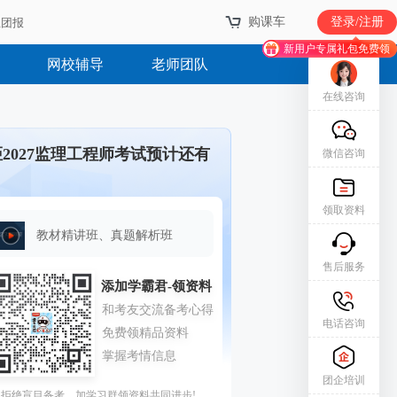
购课车
购课车
登录/注册
登录/注册
业团报
业团报
新用户专属礼包免费领
新用户专属礼包免费领
网校辅导
老师团队
在线咨询
距2027监理工程师考试预计还有
微信咨询
领取资料
教材精讲班、真题解析班
售后服务
电话咨询
团企培训
拒绝盲目备考，加学习群领资料共同进步!