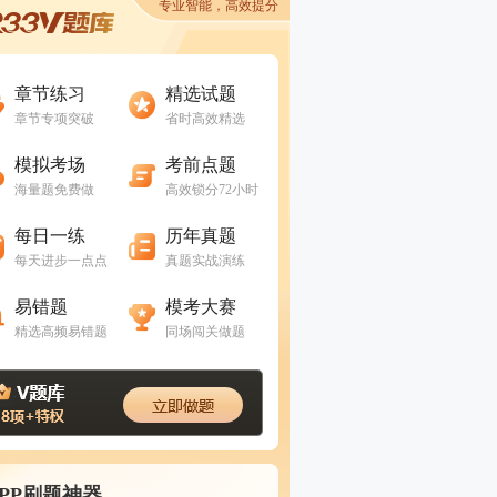
专业智能，高效提分
进入做题
进入做题
章节练习
精选试题
章节专项突破
省时高效精选
进入做题
进入做题
模拟考场
考前点题
海量题免费做
高效锁分72小时
进入做题
进入做题
每日一练
历年真题
每天进步一点点
真题实战演练
进入做题
进入做题
易错题
模考大赛
精选高频易错题
同场闯关做题
APP刷题神器