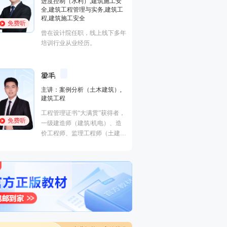
进度控制（水利）,建筑施工安
市政专业知识,市
全,建筑工程管理与实务,建筑工
监理工程师，高校
程,建筑施工安全
免费听
免费听
湖南省土建初中级
曾在设计院任职，线上线下多年
及修订。
培训行业从业经历。
李博韬
主讲：投资控制（
梁毛
长期从事监理水利
主讲：案例分析（土木建筑）,
作，经验丰富，对
建筑工程
免费听
入研究。能够引导
工程管理证书“大满贯”获得者，
书本中梳理知识脉
免费听
一级建造师（建筑/机电）、造
应试，深受学员喜
价工程师、监理工程师（土建/
交通）、二级建造师（建筑/机
电/市政）、高级工程师（建筑
工程）