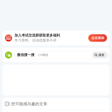
✅ 【高频考点题 · 拔高度】
时间宝贵，只刷会考的！我们的教研团队根据大数
据，将题目标注为
三星/四星/五星高频考点题
。从三
星基础到五星拔高，阶梯式训练，让你把时间花在刀
加入考试交流群获取更多福利
点击添加
刃上。
学习资料、活动优惠享不停
✅ 【社群督学 · 抗惰性】
微信搜一搜
233网校
一个人走得快，一群人走得远。每天群里打卡刷题，
和全国考友互相督促、讨论错题。你不是一个人在战
斗！
往期一建训练营学习氛围展示
您可能感兴趣的文章