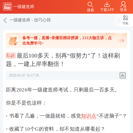
一级建造师
下载APP
登录
搜索
一级建造师
-
技巧心得
导航
备考一建，直播+录播双精讲授课，233大咖主讲，点
击免费学习>
最后100多天，别再“假努力”了！这样刷
题，一建上岸率翻倍！
2026-05-07 16:17:59
距离2026年一级建造师考试，只剩最后一百多天。
你是不是也这样：
·
书看了几遍，一做题就错，感觉
知识点
“不进脑子”？
·
收藏了10个G的资料，却不知道从哪看起？