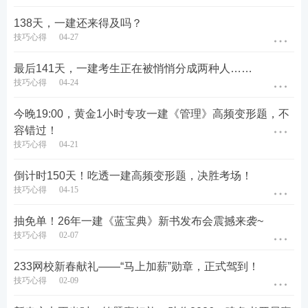
·
做1道真题
，胜过做10道模拟题;
138天，一建还来得及吗？
技巧心得
04-27
·
吃透1个高频点
，胜过背诵半本书的边角料。
最后141天，一建考生正在被悄悄分成两种人……
我们的刷题营不追求“题量第一”，只追求 “吃透高频
技巧心得
04-24
考点”。
今晚19:00，黄金1小时专攻一建《管理》高频变形题，不
5月21日，正式开营刷题！
容错过！
技巧心得
04-21
现在进群，即可免费享受为期100天的陪伴式精准刷
题服务。没有套路，纯公益，只为帮你拿下那一纸
证
倒计时150天！吃透一建高频变形题，决胜考场！
技巧心得
04-15
书
！
抽免单！26年一建《蓝宝典》新书发布会震撼来袭~
技巧心得
02-07
233网校新春献礼——“马上加薪”勋章，正式驾到！
技巧心得
02-09
别让“再等等”成为你上岸的绊脚石。