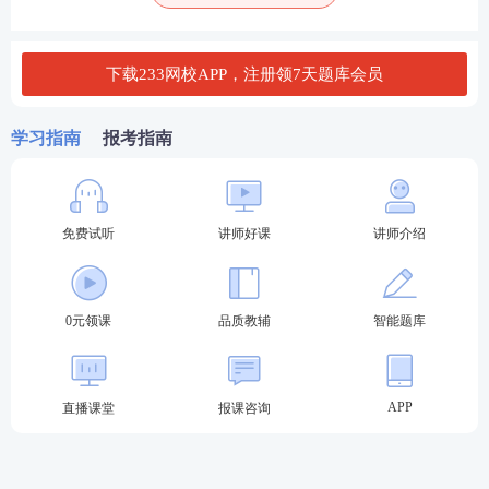
下载233网校APP，注册领7天题库会员
学习指南
报考指南
免费试听
讲师好课
讲师介绍
加入刷题营，你将获得什么？
告别盲目，我们为你规划好了每一步：
0元领课
品质教辅
智能题库
✅ 【章节
真题
· 打地基】
真题就是未来的考题。我们先按章节拆解近5年真题，
APP
直播课堂
报课咨询
让你吃透每个知识点的“出题套路”。哪里是必考点，
哪里是陷阱，一刷便知。