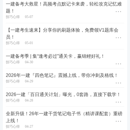
一建备考大救星！高频考点默记卡来袭，轻松攻克记忆难
题！
技巧心得
05-07
【一建考生速来】分享你的刷题体验，免费领V1题库会
员！
技巧心得
05-01
一建备考季 | 集“逢考必过”通关卡，赢锦鲤好礼！
技巧心得
04-30
2026年一建『四色笔记』震撼上线，带你冲刺及格线！
技巧心得
04-29
2026一建「百日通关计划」曝光，0套路，直接下载学！
技巧心得
04-28
冲刺100天，这样刷题才叫“有效”！
全新升级！26年一建干货笔记电子书（精讲课配套）重磅
上线！
什么是“精准发力”?
技巧心得
04-27