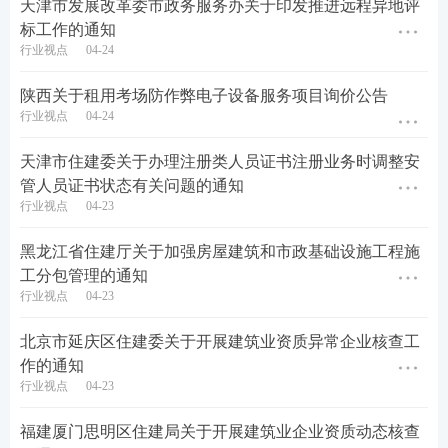
天津市发展改革委市政务服务办关于印发推进远程异地评
工资，做好工资表编制，按月支付农民工完成工作量
标工作的通知
的全部工资。
行业视点
04-24
五、进一步强化责任落实
陕西关于租用考场防作弊电子设备服务项目询价公告
行业视点
04-24
一是压实市场主体责任。建设单位应当保障源头资金
到位，依法履行工程款和人工费拨付义务。对因工程
天津市住建委关于办理注册类人员证书注册业务时调整安
款拨付不到位引发欠薪的，建设单位应当以未结清工
管人员证书状态有关问题的通知
行业视点
04-23
程款为限先行垫付农民工工资。承包企业应当精细化
用工管理，落实好工资支付各项制度，规范使用省监
黑龙江省住建厅关于加强房屋建筑和市政基础设施工程施
管平台录入实名制人员信息，把好实名制考勤关卡，
工分包管理的通知
行业视点
04-23
实现实名制考勤与工资发放逻辑匹配，对承建工程的
农民工工资支付负总责。分包单位应当按月考核农民
北京市延庆区住建委关于开展建筑业资质异常企业核查工
工工作量并编制工资支付表，经农民工本人签字确认
作的通知
行业视点
04-23
后，与当月工程进度等情况一并交承包企业，对所招
用农民工的实名制管理和工资支付负直接责任；二是
福建厦门思明区住建局关于开展建筑业企业资质动态核查