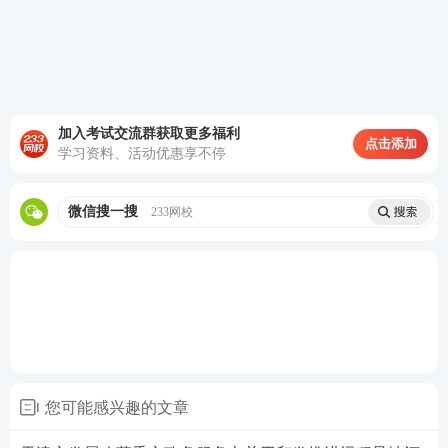
作为工资核算、发放的核心依据，严禁无考勤人员通
过工资专用账户发放工资，确保实名制考勤人数、考
勤天数与工资发放人数、发放金额（工作量）建立逻
辑关系并精准匹配。
加入考试交流群获取更多福利
四、进一步完善省监管平台工资核算机制
点击添加
学习资料、活动优惠享不停
依托省监管平台全面规范工资核算行为：一是合理设
微信搜一搜
233网校
置工资发放上限。省监管平台内实名制考勤的务工人
员，在全市范围内每人每月通过农民工工资专用专户
发放工资不超过3万元；二是建立考勤天数与工资上限
匹配机制。将工资核算标准与实名制考勤天数建立逻
辑关联，设置实名制考勤人员日工资标准不超过1000
元。承包企业、分包单位应当全面规范考勤、计件、
计量等工资核算行为，要按照劳动合同签订的日工资
您可能感兴趣的文章
标准，结合农民工考勤天数或工作量如实计算月工人