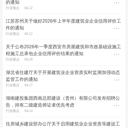
强化属地监管责任。各区县（功能区）要扛牢属地监
的通知
行业视点
04-22
管责任，相关职能部门定期开展保障农民工工资支付
制度专项检查，重点核查考勤设备合规性、实名制登
江苏苏州关于做好2026年上半年度建筑业企业信用评价工
记与考勤规范性、工资专用账户开设与使用、考勤与
作的通知
行业视点
04-22
工资发放匹配等情况，对检查中发现的违规行为，责
令限期整改；逾期未整改或整改不到位的，依法依规
关于公布2026年一季度西安市房屋建筑和市政基础设施工
进行处理处罚并实施联合惩戒。对考勤设备不符合对
程施工总承包企业信用评价结果的通知
行业视点
04-20
接标准的，在全市范围内取消该设备型号对接业务资
格；情节严重的报上级部门，列入提醒审慎使用名
湖北省住建厅关于开展建筑业企业资质实时监测加强动态
单，依托省监管平台予以公示。
监管工作的通知
行业视点
04-17
本通知自印发之日起施行。
湖南建投集团西南总部建设（贵州）有限公司发布招聘公
济南市住房和城乡建设局 济南市人力资源和社会保
告，持有二级建造师证者优先考虑
行业视点
04-14
障局
住房城乡建设部办公厅关于启用建筑业企业资质等建设工
济南市城乡交通运输局 济南市城乡水务局