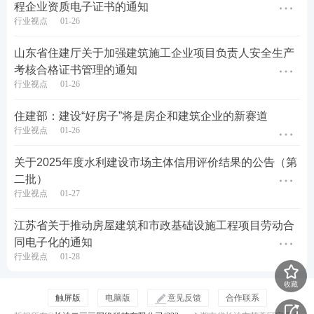
程企业资质电子证书的通知
行业视点
01-26
2026年3月26日
山东省住建厅关于加强建筑施工企业项目负责人安全生产
原文标题：关于进一步加强工程建设领域实名制考勤
考核合格证书管理的通知
与工资支付管理的通知
行业视点
01-26
原文来源：济南市住房和城乡建设局
住建部：建设“好房子”将是房企和建筑企业的新赛道
行业视点
01-26
☟☟
加学霸君微信，了解更多二建资讯
☟☟
关于2025年度水利建设市场主体信用评价结果的公告（第
二批）
行业视点
01-27
江苏省关于推动房屋建筑和市政基础设施工程项目劳动合
同电子化的通知
行业视点
01-28
收藏
触屏版
电脑版
意见反馈
合作联系