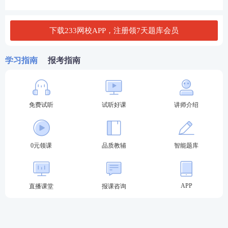
资：一是承包企业项目管理人员；二是与分包企业建
立劳动关系的管理人员；三是各相关企业法定代表
下载233网校APP，注册领7天题库会员
人、股东及其他非本项目农民工。工资专用账户资金
实行专款专用，仅用于支付本项目直接从事工程施工
学习指南
报考指南
的农民工劳动报酬，严禁套取、挪用专用账户资金。
三、建立实名制考勤与工资发放联动机制
免费试听
试听好课
讲师介绍
全面建立实名制考勤与工资专用账户发放联动机制，
实现“考勤有记录、工资有依据”的闭环管理：一是严
格遵守“有考勤必须发工资”原则。在省监管平台进行
0元领课
品质教辅
智能题库
实名制登记并考勤的务工人员，应当通过农民工工资
专用账户按月足额发放工资，执行农民工工资发放“月
结月清”制度；二是严格执行“无考勤严禁发工资”原
APP
直播课堂
报课咨询
则。所有通过工资专用账户发放工资的务工人员，必
须全部纳入实名制考勤管理，将省监管平台考勤记录