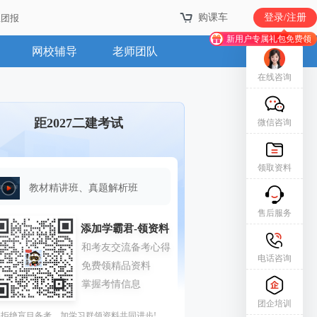
购课车
登录/注册
业团报
新用户专属礼包免费领
网校辅导
老师团队
在线咨询
距2027二建考试
微信咨询
领取资料
教材精讲班、真题解析班
售后服务
电话咨询
团企培训
拒绝盲目备考，加学习群领资料共同进步!