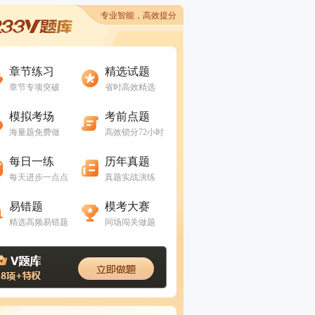
专业智能，高效提分
进入做题
进入做题
章节练习
精选试题
章节专项突破
省时高效精选
进入做题
进入做题
模拟考场
考前点题
海量题免费做
高效锁分72小时
进入做题
进入做题
每日一练
历年真题
每天进步一点点
真题实战演练
进入做题
进入做题
易错题
模考大赛
精选高频易错题
同场闯关做题