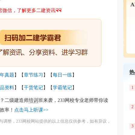
君微信，了解更多二建资讯
☟☟
热
年真题
】【
章节练习
】【
每日一练
】
品资料
】【
干货笔记
】【
学霸笔记
】
1
？二级建造师
培训
班来袭，233网校专业老师带你读
2
效率！
点击马上听课>>
与调整，233网校网站提供的以上信息仅供参考，如有异议，
3