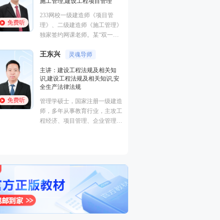
施工管理,建设工程项目管理
进度控制（水利）
全,建筑工程管理与
233网校一级建造师《项目管
程,建筑施工安全
免费听
免费听
理》、二级建造师《施工管理》
曾在设计院任职，
独家签约网课老师。某“双一
培训行业从业经历
流、211”高校副研究员、硕导，
王东兴
国家一级注册建造师、造价师。
灵魂导师
主讲：建设工程法规及相关知
凌平平
实力女
识,建设工程法规及相关知识,安
全生产法律法规
主讲：市政公用工
务,公路工程管理与
免费听
管理学硕士，国家注册一级建造
用工程,公路工程
师，多年从事教育行业，主攻工
免费听
硕士，高校教授，
程经济、项目管理、企业管理方
建造师，233网校
向。
二级建造师独家签