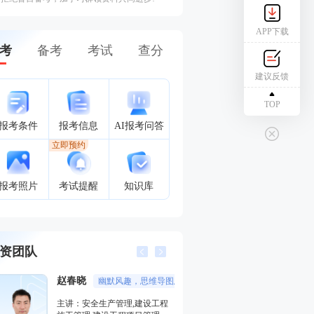
APP下载
考
备考
考试
查分
建议反馈
TOP
报考条件
报考信息
AI报考问答
立即预约
报考照片
考试提醒
知识库
资团队
赵春晓
江凌俊
幽默风趣，思维导图总结精彩，考点层次分明。
口诀一
主讲：安全生产管理,建设工程
主讲：目标控制（