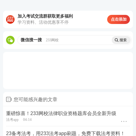
在【233网校】法律职业资格考试app听讲师讲课，每
加入考试交流群获取更多福利
日为您生成听课时长报告，每日学习时间排名，同时
点击添加
学习资料、活动优惠享不停
还可享用在线电子讲义，离线听课，音频听课，语速
调节等特色服务。
微信搜一搜
233网校
6、在线直播
【233网校】法律职业资格考试app听直播方便又快
您可能感兴趣的文章
捷，233网校定期举行老师直播答疑，在APP预约直播
重磅惊喜！233网校法律职业资格题库会员全新升级
提醒，参加直播，有什么疑问都可以和法考授课老师
法考app
04-14
面对面交流。
23备考法考，用233法考app刷题，免费下载法考资料！