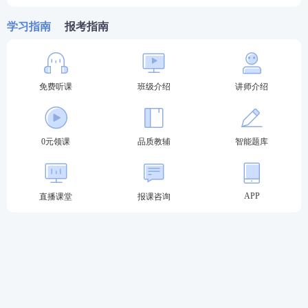
4、模考大赛（
APP独享
）
学习指南
报考指南
【233网校】法律职业资格考试app会在法考考试前，
组织大规模模考大赛，测测你掌握的怎么样了，同时
还有丰厚的奖品，免费
课程
送你，考前帮你巩固考
免费听课
班级介绍
讲师介绍
点，为通关加分。2021年法考模考大赛于9月13日准
时开启，第一名可得：
错题打印机
0元领课
品质教辅
智能题库
APP
直播课堂
报课咨询
5、讲师课程（
独享个性化学习
）