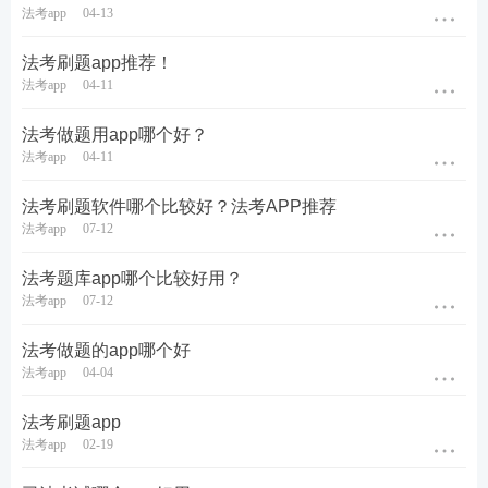
7、每日一讲（付费课程免费听）
法考app
04-13
【233网校】法律职业资格考试app每天会开放一讲付
法考刷题app推荐！
法考app
04-11
费课程免费给学员学习体验，只要您每天坚持打开app
听课，就能完整的免费学习我们的课程，心动了吗？
法考做题用app哪个好？
法考app
04-11
热点推荐：
法考刷题软件哪个比较好？法考APP推荐
2021年法考报考信息查询
法考app
07-12
2021年法考报名时间及入口
法考题库app哪个比较好用？
法考app
07-12
0元免费领《法考历年真题集》纸质真题
法考做题的app哪个好
法考临考班新上线：核心考点串讲+真题实战演练，2
法考app
04-04
021不留遗憾！
【
点击查看>>
】
法考刷题app
扫码加法考学霸君
【
ks233wx19
】
好友进微信备考
法考app
02-19
群，与志同道合考友相约取证。