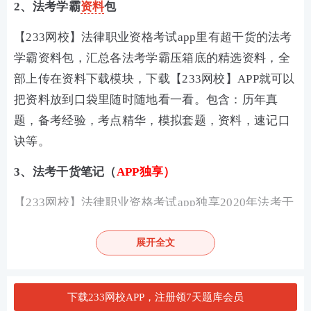
2、法考学霸
资料
包
【233网校】法律职业资格考试app里有超干货的法考
学霸资料包，汇总各法考学霸压箱底的精选资料，全
部上传在资料下载模块，下载【233网校】APP就可以
把资料放到口袋里随时随地看一看。包含：历年真
题，备考经验，考点精华，模拟套题，资料，速记口
诀等。
3、法考干货笔记（
APP独享）
【233网校】法律职业资格考试app独享2020年法考干
货笔记功能，拥有一本超有用的掌上线上
教材
，分享
后即可免费阅读法考全部干货笔记，方便你利用碎片
展开全文
时间翻一翻，看一看。都是小编精心整理的干货资
料，赶紧去下载233网校app收藏下来吧。
下载233网校APP，注册领7天题库会员