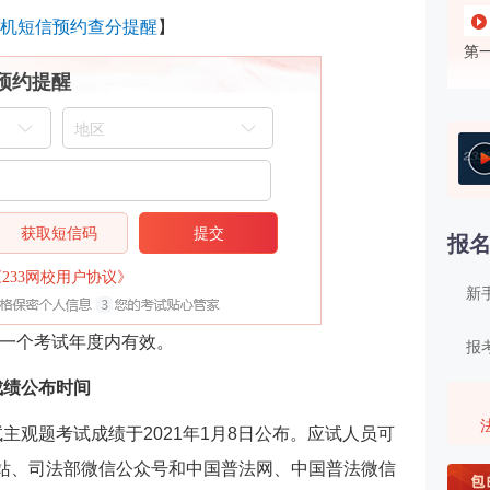
机短信预约查分提醒
】
第
预约提醒
第
第
治
获取短信码
提交
报
第
（
《233网校用户协议》
新
第
一个考试年度内有效。
报
成绩公布时间
第
试主观题考试成绩于2021年1月8日公布。应试人员可
第
网站、司法部微信公众号和中国普法网、中国普法微信