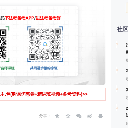
社
最
最
人礼包(购课优惠券+精讲班视频+备考资料)>>
最
分享：
最