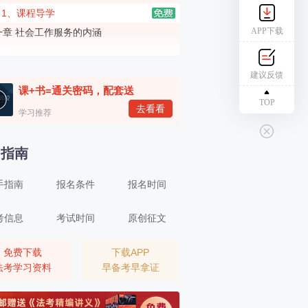
1、课程导学
APP下载
一章 社会工作服务的内涵
2、社会工作服务的内涵（一）
二章 社会工作服务发展的基本原则
建议反馈
课+书=通关密码，配套送
3、社会工作服务发展的基本原则（一）
TOP
去看看
三章 开展社会工作服务应重点掌握的相关政
学习推荐
理论
4、开展社会工作服务应重点掌握的相关政治理论（一）
名指南
四章 社会工作服务专业价值观与道德规范
中社版）
手指南
报名条件
报名时间
5、社会工作服务专业价值观与道德规范（一）
五章 人类行为与社会环境（中社版）
考信息
考试时间
原创征文
6、人类行为与社会环境（一）
六章 个案社会工作服务方法（中社版）
免费下载
下载APP
法考学习资料
早备考早拿证
7、个案社会工作服务方法（一）
七章 小组社会工作服务方法（中社版）
8、小组社会工作服务方法（一）