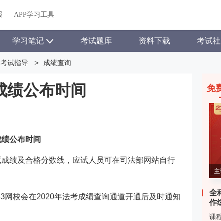
报
APP学习工具
学习笔记
考试题库
资料下载
考试社
考试指导
>
成绩查询
考成绩公布时间
免
成绩公布时间
考试成绩及合格分数线，应试人员可在司法部网站自行
主
全
3网校会在2020年法考成绩查询通道开通后及时通知
作
课