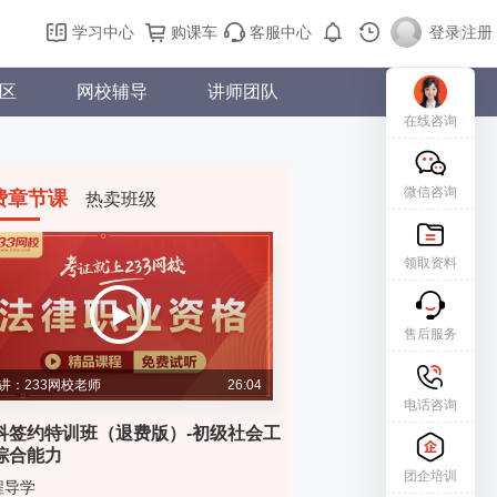
学习中心
购课车
客服中心
登录
|
注册
区
网校辅导
讲师团队
在线咨询
微信咨询
费章节课
热卖班级
领取资料
售后服务
讲：233网校老师
26:04
电话咨询
科签约特训班（退费版）-初级社会工
综合能力
团企培训
程导学