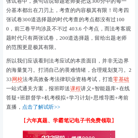
张试卷中，换句话说命题老师要把这300分中的每一
分基本都出在刀刃上，考查的内容极其有限！司考四
张试卷300道选择题的时代考查的考点都没有过100
0，前三卷平均涉及不不过 403.6 个考点，而法考客观
题时代只有两张试卷，200道选择题，留给出题老师
的范围更是极其有限。
所以我们应该看到法考应试的本质面目，并非无边界
的海量复习。打消自己的畏难情绪，合理规划复习。2
33
网校
法考高效备考法律职业资格考试，打造
零基础
一站式通关方案，报班即送
课程
讲义+智能题库+在线
答疑+班群督学+机考模拟+学习计划+思维导图+考前
直播，
点击了解试听>>
【
六年真题、学霸笔记电子书免费领取
】