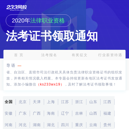
2020年
法律职业资格
法考证书领取通知
首 页
法考报名
有奖征文
行业薪资待遇
导语
省、自治区、直辖市司法行政机关具体负责法律职业资格证书的组织发
放，并将相关情况载入档案。本专题会持续更新各地区法考证书发放通
知。添加小编微信
（ks233wx19）
，及时了解法考证书领取事项！
全国
北京
天津
上海
江苏
浙江
山东
江西
安徽
广东
广西
海南
辽宁
吉林
山西
福建
河南
河北
湖南
湖北
四川
重庆
云南
贵州