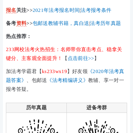
报名
关注>>
2021年法考报名时间
|
法考报考条件
备考
资料
>>
包邮送教辅书籍，真白送
|
法考历年真题
热点推荐：
233网校法考火热招生：名师带你直击考点、稳拿关
键分、主客观全面提升！
【
点击前往>>
】
加法考
学霸君
【
ks233wx19
】
好友领
《2020年法考真
题答案》
、包邮送
《法考精编讲义》
教辅、享一对一
报考答疑。
历年真题
进备考群