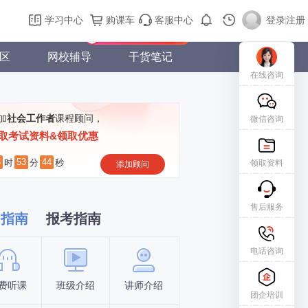
购课车
登录/注册
学习中心
购课车
客服中心
登录
|
注册
新用户专属礼包免费领
区
网校辅导
干货笔记
在线咨询
加
社会工作者
课程顾问，
微信咨询
取考试资料&领取优惠
3
53
43
时
分
秒
领取资料
添加顾问
售后服务
习指南
报考指南
电话咨询
费听课
班级介绍
讲师介绍
新手指南
报名时间
团企培训