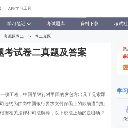
关于我们
帮助中心
APP学习工具
渠道合作
企业团报
报
APP学习工具
APP新客领7天题库会员
学习笔记
考试题库
资料下载
考试社
客观题卷二
>
卷二真题
添
观题考试卷二真题及答案
获
0
学
了一项工程，中国某银行对甲国的发包方出具了见索即
司违约为由向中国银行要求支付保函上的款项遭到拒
根据相关法律和司法解释，以下说法正确的是哪项？
免