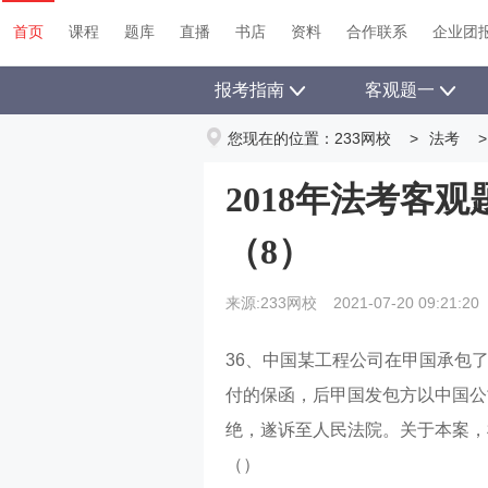
首页
课程
题库
直播
书店
资料
首页
课程
题库
直播
书店
资料
合作联系
企业团
报考指南
客观题一
您现在的位置：
233网校
>
法考
>
2018年法考客
（8）
来源:233网校
2021-07-20 09:21:20
36、中国某工程公司在甲国承包
付的保函，后甲国发包方以中国公
绝，遂诉至人民法院。关于本案，
（）