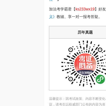
加法考
学霸君
【
ks233wx19
】
好友
义》
教辅、享一对一报考答疑。
历年真题
温馨提示：因考试政策、内容不断变化
议，请考生以权威部门公布的内容为准