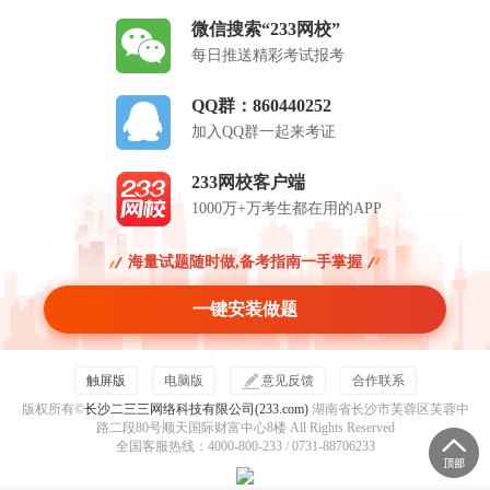
微信搜索“233网校”
每日推送精彩考试报考
QQ群：860440252
加入QQ群一起来考证
233网校客户端
1000万+万考生都在用的APP
海量试题随时做,备考指南一手掌握
一键安装做题
触屏版
电脑版
意见反馈
合作联系
版权所有©
长沙二三三网络科技有限公司(233.com)
湖南省长沙市芙蓉区芙蓉中
路二段80号顺天国际财富中心8楼 All Rights Reserved
全国客服热线：4000-800-233 / 0731-88706233