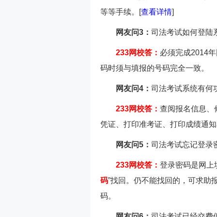
等等手续。[
查看详情
]
网友问3：
司法考试如何登陆
233网校答：
必须完成201
码时须与填报的号码完全一致。
网友问4：
司法考试系统有何
233网校答：
查阅报名信息、
凭证、打印准考证、打印成绩通知
网友问5：
司法考试忘记登录
233网校答：
登录密码是网上
码
”找回。仍不能找回的，可求助
码。
网友问6：
司法考试已经交费