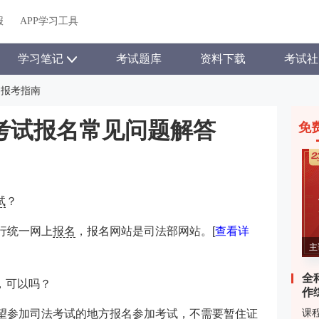
报
APP学习工具
学习笔记
考试题库
资料下载
考试社
报考指南
法考试报名常见问题解答
免
试
？
行统一网上
报名
，报名网站是司法部网站。[
查看详
主
全
，可以吗？
作
课
望参加司法考试的地方报名参加考试，不需要暂住证