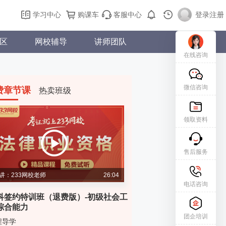
学习中心
购课车
客服中心
登录
|
注册
区
网校辅导
讲师团队
在线咨询
微信咨询
费章节课
热卖班级
领取资料
售后服务
讲：233网校老师
26:04
电话咨询
科签约特训班（退费版）-初级社会工
综合能力
团企培训
程导学