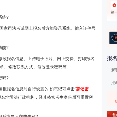
第
系统?
第
4年国家司法考试网上报名后方能登录系统。输入证件号
第
治
功能?
报
修改报名信息、上传电子照片、网上交费、打印报名
第
（
单、修改联系方式、修改登录密码等。
新
密码?
第
报
填报报名信息时自行设置的,如忘记可点击“
忘记密
第
报名地司法行政机构，经其核实考生身份后可重置密
第
但系统显示交费失败?