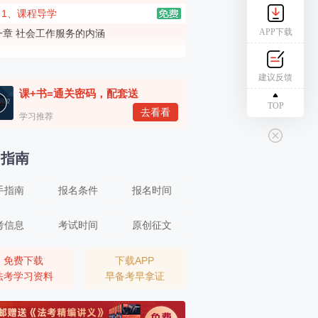
1、课程导学
APP下载
一章 社会工作服务的内涵
2、社会工作服务的内涵（一）
二章 社会工作服务发展的基本原则
建议反馈
课+书=通关密码，配套送
3、社会工作服务发展的基本原则（一）
TOP
去看看
三章 开展社会工作服务应重点掌握的相关政
学习推荐
理论
4、开展社会工作服务应重点掌握的相关政治理论（一）
名指南
四章 社会工作服务专业价值观与道德规范
中社版）
手指南
报名条件
报名时间
5、社会工作服务专业价值观与道德规范（一）
五章 人类行为与社会环境（中社版）
考信息
考试时间
原创征文
6、人类行为与社会环境（一）
六章 个案社会工作服务方法（中社版）
免费下载
下载APP
法考学习资料
早备考早拿证
7、个案社会工作服务方法（一）
七章 小组社会工作服务方法（中社版）
8、小组社会工作服务方法（一）