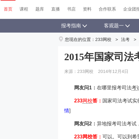
首页
课程
题库
直播
书店
资料
合作联系
企业团
报考指南
客观题一
您现在的位置：
233网校
>
法考
>
2015年国家司
来源：233网校
2014年12月4日
网友问1：
在哪里报考司法
考
233
网校
答：
国家司法考试实
情
]
网友问2：
异地报考司法考试
233网校答：
可以。可以到希