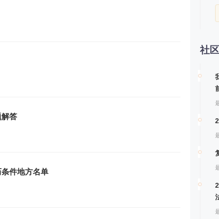
社
最
题解答
最
最
历条件地方名单
最