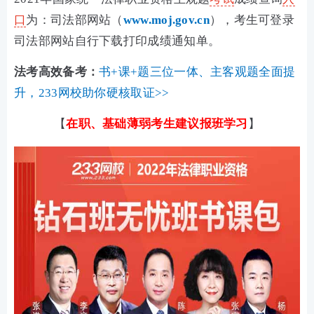
口
为：司法部网站（
www.moj.gov.cn
），考生可登录
司法部网站自行下载打印成绩通知单。
法考高效备考：
书+课+题三位一体、主客观题全面提
升，233网校助你硬核取证>>
【
在职、基础薄弱
考生建议报班学习
】