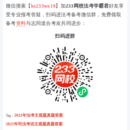
微信搜索【
ks233wx19
】加
233网校法考学霸君
好友
享
受专业报考答疑
，扫码进
法考备考微信群，免费领取
备考
资料
与志同道合考友共同进步：
扫码进群
2021年法考主观题真题答案
Tag：
2021年司法考试主观题真题答案