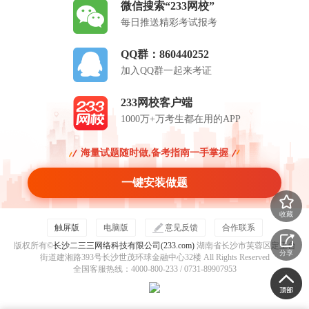
微信搜索“233网校”
每日推送精彩考试报考
QQ群：860440252
加入QQ群一起来考证
233网校客户端
1000万+万考生都在用的APP
海量试题随时做,备考指南一手掌握
一键安装做题
收藏
触屏版
电脑版
意见反馈
合作联系
版权所有©
长沙二三三网络科技有限公司(233.com)
湖南省长沙市芙蓉区定王台
分享
街道建湘路393号长沙世茂环球金融中心32楼 All Rights Reserved
全国客服热线：4000-800-233 / 0731-89907953