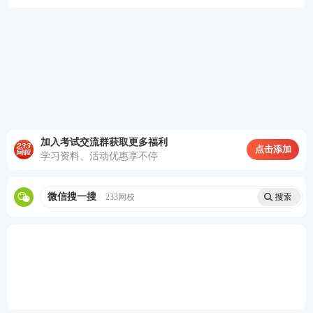
（2）政策导向鲜明：紧密结合最新中央会议、五年规
划、基层治理、民生保障、新业态服务等时政热点，
社工考试 “政策属性” 愈发突出。
二、2026高级实务考题分析
加入考试交流群获取更多福利
1、案例材料：某社会组织承接了一个街道的社区社会
点击添加
学习资料、活动优惠享不停
组织培育项目。这些社区社会组织有一定的基础，但
是也存在一些问题：很多社区社会组织之间缺乏对社
微信搜一搜
233网校
区公共服务问题的沟通交流；有的社区社会组织在服
务过程缺乏发掘和利用内外部资源的能力；有的社区
社会组织缺乏在社会工作服务中运用理论和技巧；有
的社区社会组织成员大多是社区老年人，缺乏年轻的
组织成员；有的社会组织成员没有号召力，社区活动
中动员居民参与的力度不足。