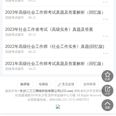
高级考试辅导
05-22
2023年高级社会工作师考试真题及答案解析（回忆版）
高级考试辅导
06-12
2023年社会工作者考试《高级实务》真题及答案
【考点专项班】
高级考试辅导
05-13
2022年高级社会工作师《社会工作实务》真题(回忆版)
高级考试辅导
06-22
2021年高级社会工作师考试真题及答案解析（回忆版）
高级考试辅导
10-25
收藏
触屏版
电脑版
意见反馈
合作联系
版权所有©
长沙二三三网络科技有限公司(233.com)
湖南省长沙市芙蓉区定王台
分享
街道建湘路393号长沙世茂环球金融中心32楼 All Rights Reserved
全国客服热线：4000-800-233 / 0731-89907953