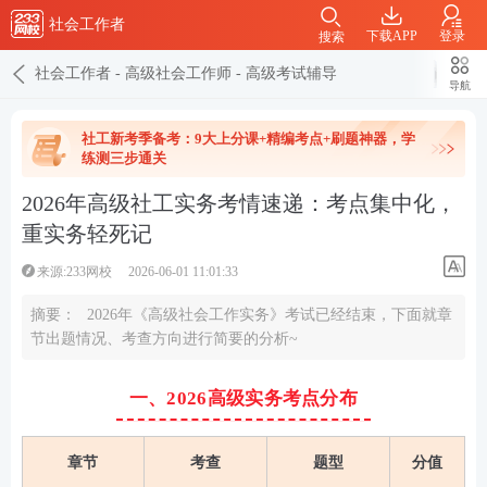
社会工作者
下载APP
登录
搜索
社会工作者
-
高级社会工作师
-
高级考试辅导
导航
社工新考季备考：9大上分课+精编考点+刷题神器，学
练测三步通关
2026年高级社工实务考情速递：考点集中化，
重实务轻死记
来源:233网校
2026-06-01 11:01:33
摘要：
2026年《高级社会工作实务》考试已经结束，下面就章
节出题情况、考查方向进行简要的分析~
一、2026高级实务考点分布
章节
考查
题型
分值