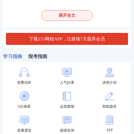
2.考点集中化
（1）三大直接方法：个案（焦点解决）、小组（新就
展开全文
业群体）、社区（社会组织培育）全覆盖，是试卷主
体；
下载233网校APP，注册领7天题库会员
（2）两大高频模块：社会工作督导、宏观理论 + 国
家政策为拔高必考内容；
学习指南
报考指南
（3）重点服务人群：青少年（厌学学生）、新就业群
体、老年人、儿童（一老一小），均为民政重点服务
免费试听
人气好课
讲师介绍
对象。
3.考查导向：重实务、轻死记
0元领课
品质教辅
智能题库
（1）纯概念默写题几乎消失，全部以真实工作场景、
对话、活动片段呈现，要求考生从材料中找考点、用
理论解释实务、用专业语言作答。
APP
直播课堂
报课咨询