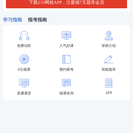
下载233网校APP，注册领7天题库会员
查看答案
学习指南
报考指南
3.教育的生物起源论和心理起源论的共同点是()
A.将教育视为本能模仿
B.忽视教育的社会属性
免费试听
人气好课
讲师介绍
C.否认动物界存在教育
0元领课
预约模考
智能题库
D.强调教育的目的性
查看答案
APP
直播课堂
报课咨询
4.一个国家教育事业发展的规模和速度归根结底是由
下列哪一因素决定的?()
A.生产力水平