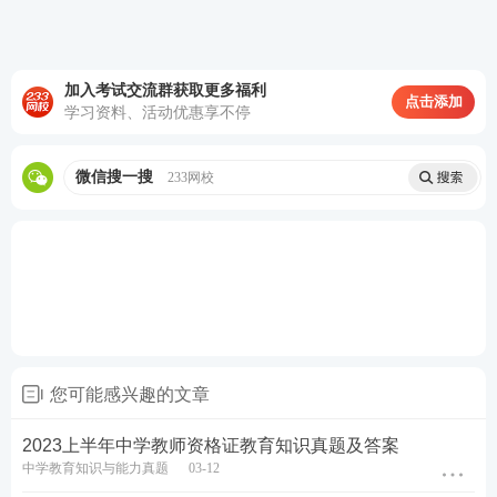
B.政府重视
C.人口数量
加入考试交流群获取更多福利
点击添加
学习资料、活动优惠享不停
D.文化传统
查看答案
微信搜一搜
233网校
5.“蓬生麻中，不扶自直;白沙在涅，与之俱黑。……故
君子居必择乡，游必就士，所以防邪僻而近中正
也。”在影响人的身心发展的因素中，荀况这段话强调
的是()
A.遗传的先天制约
您可能感兴趣的文章
B.教育的主导作用
2023上半年中学教师资格证教育知识真题及答案
中学教育知识与能力真题
03-12
C.个体主观能动性