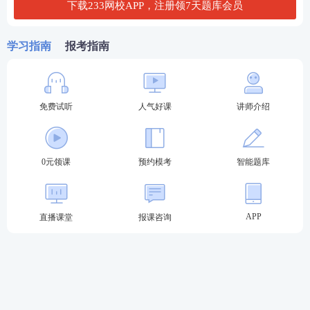
下载233网校APP，注册领7天题库会员
下列哪一因素决定的?()
A.生产力水平
学习指南
报考指南
B.政府重视
C.人口数量
免费试听
人气好课
讲师介绍
D.文化传统
0元领课
预约模考
智能题库
查看答案
5.“蓬生麻中，不扶自直;白沙在涅，与之俱黑。……故
APP
直播课堂
报课咨询
君子居必择乡，游必就士，所以防邪僻而近中正
也。”在影响人的身心发展的因素中，荀况这段话强调
的是()
A.遗传的先天制约