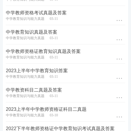
查看答案
中学教师资格考试真题及答案
中学教育知识与能力真题
03-11
7.2001年以来，我国基础教育课程改革要求对九年制
中学教育知识真题及答案
义务教育课程设置实行()
中学教育知识与能力真题
03-11
A.六三分段
中学教师资格证教育知识真题及答案
中学教育知识与能力真题
03-11
B.五四分段
2023上半年中学教育知识答案
C.四二三分段
中学教育知识与能力真题
03-11
D.九年一贯
中学教资科目二真题及答案
中学教育知识与能力真题
03-11
查看答案
2023上半年中学教师资格证科目二真题
中学教育知识与能力真题
03-10
8.强调教学重视学科基本结构和学生能力培养，提
倡“发现学习”的教育家是()
2022下半年教师资格证中学教育知识考试真题及答案