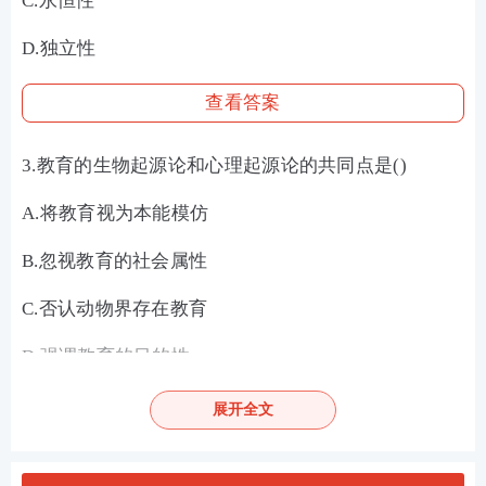
C.永恒性
D.独立性
查看答案
3.教育的生物起源论和心理起源论的共同点是()
A.将教育视为本能模仿
B.忽视教育的社会属性
C.否认动物界存在教育
D.强调教育的目的性
查看答案
展开全文
4.一个国家教育事业发展的规模和速度归根结底是由