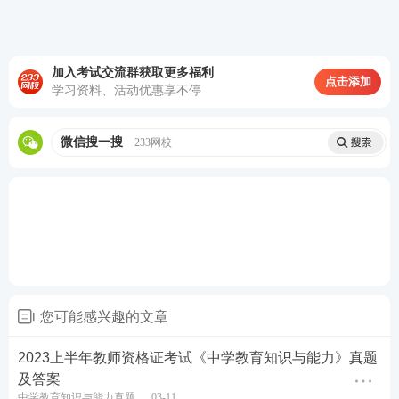
B.教育的主导作用
C.个体主观能动性
加入考试交流群获取更多福利
点击添加
学习资料、活动优惠享不停
D.环境的潜移默化
微信搜一搜
233网校
查看答案
6.任何时代、任何形态的教育活动，不可缺少的基本
构成要素是()
A.教育者、受教育者、教育中介
B.教育者、受教育者、教育技术
您可能感兴趣的文章
C.教师、学生、教学内容
2023上半年教师资格证考试《中学教育知识与能力》真题
及答案
D.教师、学生、教学计划
中学教育知识与能力真题
03-11