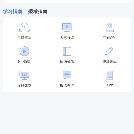
关于教师资格证考试
学习指南
报考指南
教材
精讲班
—讲解各章节
知识点
，系统性帮助
考生夯实基础。
免费试听
人气好课
讲师介绍
高频考点班
—复盘考点，串讲历年考试中反复
出题的高频考点，把时间用在刀刃上。
0元领课
预约模考
智能题库
教学设计专题班
—将
重难点
以专题形式进行针
对性拆分讲解，帮助考生专项突破得分。
考前密训班
—考前点睛之讲，大题通解、考前
APP
直播课堂
报课咨询
定心丸。
历年真题>>
历年教师资格证真题视频课程学习
在线题库>>
在线刷教师资格证章节练习/模拟试题/历
年真题