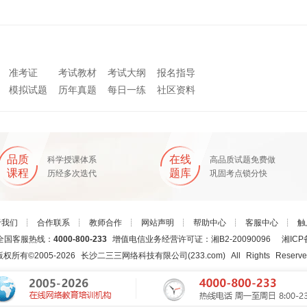
准考证
考试教材
考试大纲
报名指导
模拟试题
历年真题
每日一练
社区资料
品质
在线
科学授课体系
高品质试题免费做
课程
题库
历经多次迭代
巩固考点锁分快
于我们
┊
合作联系
┊
教师合作
┊
网站声明
┊
帮助中心
┊
客服中心
┊
触
国客服热线：
4000-800-233
增值电信业务经营许可证：湘B2-20090096
湘ICP
版权所有©2005-
2026
长沙二三三网络科技有限公司(233.com)
All Rights Reserv