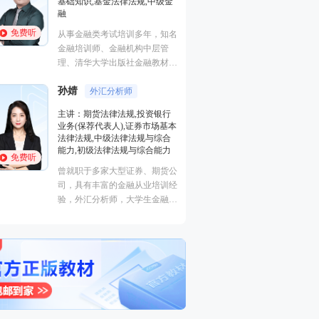
证券研究报告业务(证券分析师),
基础知识,基金法律
初级个人贷款,中级个人贷款,期
融
货投资分析
免费听
免费听
从事金融类考试培
经济学硕士、金融培训高级讲
金融培训师、金融
师，李泽瑞老师从事金融类考证
理、清华大学出版
培训，教学经验丰富，出口
主编、上海人才培
成“段子”，是一个让学员欲罢不
孙婧
心特聘讲师。人称
外汇分析
王佳荣
能的很有个人风格的老师，江湖
金融圈达人
的“一哥”。
主讲：期货法律法
学员称被讲课耽误的“德云社”编
主讲：金融市场基础知识,期货
业务(保荐代表人)
外弟子。
基础知识,基金法律法规,中级金
法律法规,中级法
融
能力,初级法律法
免费听
免费听
从事金融类考试培训多年，知名
曾就职于多家大型
金融培训师、金融机构中层管
司，具有丰富的金
理、清华大学出版社金融教材副
验，外汇分析师，
主编、上海人才培训市场促进中
易大赛评委，同时
心特聘讲师。人称金融类培训界
个从业资格。
的“一哥”。