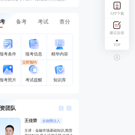
APP下载
考
备考
考试
查分
建议反馈
TOP
报考条件
报考信息
精华内容
立即预约
报考照片
考试提醒
知识库
资团队
李泽瑞
王佳荣
金融培训高级讲师
金融圈
主讲：证券投资顾问业务,发布
主讲：金融市场基