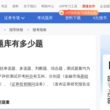
书店
资料
关于我们
帮助中心
APP学习工具
渠道合作
企业团
APP新客领7天题库会员
证券专项
考试题库
资料下载
0元领书
>
指导快报
>
报考指南
题库有多少题
，包括单选题、多选题、判断题、综合题，测试题量均为
平评价测试开考
科目
有五科。分别是《金融市场
基础
》、《
证券投资顾问
业务》、《发布证券研究报告业
型题量