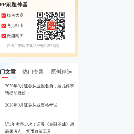
APP刷题神器
模考大赛
考点打卡
做题闯关
扫描二维码 下载233网校APP刷题
门文章
热门专题
原创精选
2026年9月证券从业报名前，这几件事
备考证券，人手一份，立
1
请提前做好！
印！
2026年9月证券从业资格考试
晒分赢好礼！2026年6月
2
晒分入口>>
近3年考察17次！证券《金融基础》超
2026年证券从业考试精品
3
高频考点：货币政策工具
载入口>>