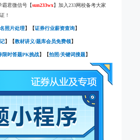
学霸君微信号【
sun233wx
】加入233网校备考大家
证！
名照片处理
】【
证券行业薪资查询
】
记
】【
教材讲义/题库会员免费领
】
券限时答题PK挑战
】【
拍照/关键词搜题
】