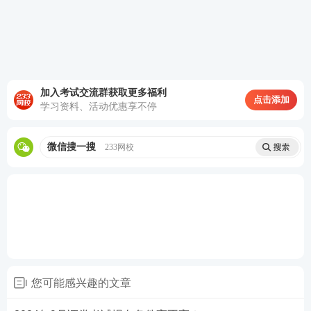
证券各科目
必背100句
已经上线！浓缩各科目高频考
点，重点、难点一目了然，随时下载打印查看，考前
冲刺再提分！有时候我们遗忘掉的一些小细节，这里
面正好记录了，多得一分总是比少一分更加值得！60
分和59.5分可谓是天壤之别，很多时候我们千万不要
加入考试交流群获取更多福利
点击添加
学习资料、活动优惠享不停
小瞧这1分2分的小点，往往这是最好得分的。【
免费
领取>>
】
微信搜一搜
233网校
您可能感兴趣的文章