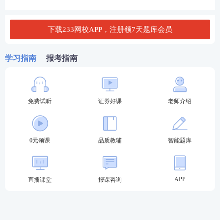
业务规范、违法违规行为等。内容枯燥，类似内容较
多，容易混淆或记忆不清，所以不能机械地死记硬
下载233网校APP，注册领7天题库会员
背。 这一科里面涉及的法律责任比较多。处罚的内容
包括行政处罚、刑事处罚和民事处罚等等。
学习指南
报考指南
首先要注意多归纳，一些有关数字、时间、比例、条
件等内容具有可比性，可以通过联想、画表、找异同
免费试听
证券好课
老师介绍
点等方式来提高学习效率。比如二级市场中诱骗投资
者买卖证券、期货合约，利用未公开信息交易，内幕
交易、泄露内幕信息的行政处罚都有“没收违法所得，
0元领课
品质教辅
智能题库
并处以违法所得1倍以上5倍以下的罚款”。其次，要多
做题，触类旁通，在重复做题中加深记忆。很多时
候，做题是最简单的记忆诀窍。
APP
直播课堂
报课咨询
备考离不开资料！精品资料为您准备好了！