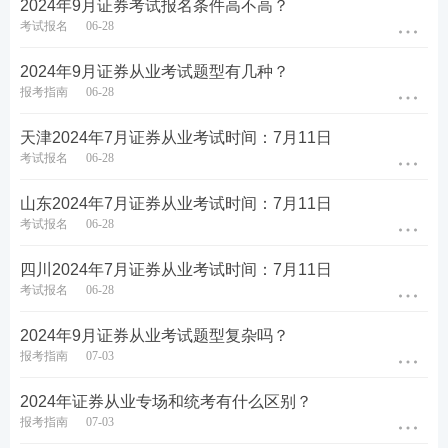
2024年9月证券考试报名条件高不高？
考试报名
06-28
2024年9月证券从业考试题型有几种？
还有精品三色笔记、新版证券纸质真题集等你来领！
报考指南
06-28
三色笔记
是由专业教研团队编写、重点突出、颜色标
天津2024年7月证券从业考试时间：7月11日
注分明，是大家在备考的时候不错的学习资料，贯通
考试报名
06-28
每个章节，让大家在备考时能过很快的抓住重点，
新
山东2024年7月证券从业考试时间：7月11日
版证券纸质真题集
按照新题型整理编制，能够帮助大
考试报名
06-28
家在考前摸清考试难度，综合提分，查漏补缺。还没
四川2024年7月证券从业考试时间：7月11日
领取的同学快来领取吧！【
免费领取>>
】
考试报名
06-28
2024年9月证券从业考试题型复杂吗？
报考指南
07-03
2024年证券从业专场和统考有什么区别？
报考指南
07-03