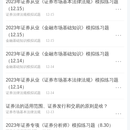
2023年证券从业《证券市场基本法律法规》模拟练习题
考生可通过
下载233网校APP
——
证券从业
——
题库
（12.15）
证券法律法规模拟试题
12-15
——
做题
，包括章节练习、每日一练、模拟试题、历
年真题、易错题等，通过手机随时随地刷题。【
去下
2023年证券从业《金融市场基础知识》模拟练习题
载>>
】
（12.15）
金融基础知识模拟试题
12-15
2023年证券从业《金融市场基础知识》模拟练习题
（12.14）
金融基础知识模拟试题
12-14
2023年证券从业《证券市场基本法律法规》模拟练习题
（12.14）
证券法律法规模拟试题
12-14
证券法的适用范围、证券发行和交易的原则是啥？
证券市场基本法律法规
12-13
2023年证券专项《证券分析师》模拟练习题（8.30）