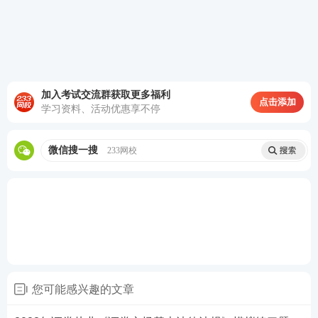
巩固阶段——
冲刺串讲班+
真题
考点班+题库历
年真题
冲刺班用更短的时间梳理大量的考
点，可以在短期内帮助我们复习提升成绩。而
真题考点班和题库历年真题则可以帮助我们模
加入考试交流群获取更多福利
拟真实考试的感觉
。
立即试听>>
点击添加
学习资料、活动优惠享不停
冲刺阶段——
模考金题班+题库模拟题+题库点
题
套卷练习，提升做题速度和做题准确率
。
微信搜一搜
233网校
立即试听>>
答疑互助：添加233网校证券从业学霸君微信号【
sun
233wx
】加入233网校备考大家庭，我们共同学习一起
进步相约拿证！
试题不够刷？233网校证券考试题库，章节习题、模
您可能感兴趣的文章
拟试题、历年真题、易错题……海量试题任你刷！