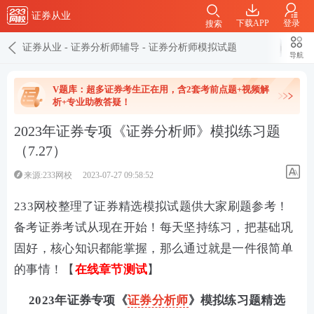
证券从业
下载APP
登录
搜索
证券从业
-
证券分析师辅导
-
证券分析师模拟试题
导航
V题库：超多证券考生正在用，含2套考前点题+视频解
析+专业助教答疑！
2023年证券专项《证券分析师》模拟练习题
（7.27）
来源:233网校
2023-07-27 09:58:52
233网校整理了证券精选模拟试题供大家刷题参考！
备考证券考试从现在开始！每天坚持练习，把基础巩
固好，核心知识都能掌握，那么通过就是一件很简单
的事情！【
在线章节测试
】
2023年证券专项《
证券分析师
》模拟练习题精选