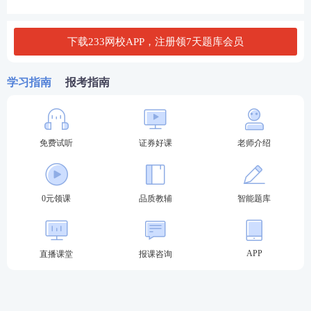
B. 个人用计算机
下载233网校APP，注册领7天题库会员
C. 纺织
学习指南
报考指南
D. 电力
查看答案
免费试听
证券好课
老师介绍
证券好课全新升级：直击考点，由浅入深，稳步锁分
0元领课
品质教辅
智能题库
基础阶段——
官方
教材
+精讲班视频+题库章节
题
每天的有效学习时间在2h以上，备考期间
APP
直播课堂
报课咨询
可以根据个人的学习情况进行调整。这一阶段
的学习一定要搭配好题库练习，一个章节练习
结束就做一个章节的习题
。
立即试听>>