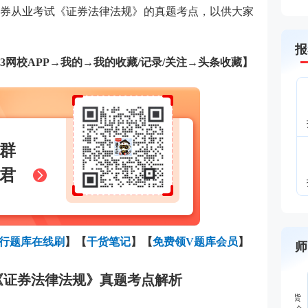
证券从业考试
《证券法律法规》的
真题考点，以供大家
报
33网校APP→我的→我的收藏/记录/关注→头条收藏】
群
君
行题库在线刷
】
【
干货笔记
】
【
免费领V题库会员
】
师
试《证券法律法规》真题考点解析