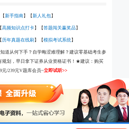
】【
新手指南
】【
新人礼包
】
【
高频知识点打卡
】【
答题闯关赢奖品
】
【
历年真题在线刷
】【
模拟考试系统
】
考不知道从何下手？自学晦涩难理解？建议零基础考生参
更有规划，早日拿下证券从业资格证书！★建议：购买
元/239元V题库会员~
立即试听>>