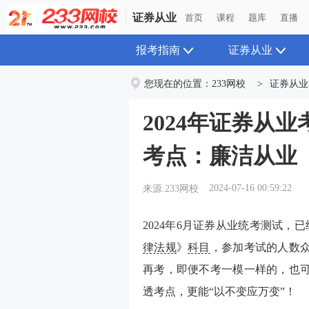
证券从业
证券从业
首页
首页
课程
课程
题库
题库
直播
直播
报考指南
证券从业
您现在的位置：
233网校
>
证券从业
2024年证券从
考点：廉洁从业
2024-07-16 00:59:22
来源:233网校
2024年6月
证券从业
统考测试，已
律法规
》
科目
，参加考试的人数众
再考，即便不考一模一样的，也可
透考点，更能“以不变应万变”！