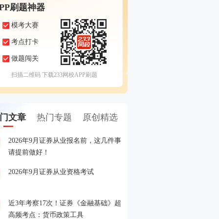
APP刷题神器
模考大赛
考点打卡
做题闯关
扫描二维码 下载233网校APP刷题
门文章
热门专题
原创精选
2026年9月证券从业报名前，这几件事
备考证券，人手一份，立
1
请提前做好！
印！
2026年9月证券从业资格考试
晒分赢好礼！2026年6月
2
晒分入口>>
近3年考察17次！证券《金融基础》超
2026年证券从业考试精品
3
高频考点：货币政策工具
载入口>>