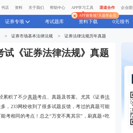
书店
书店
资料
资料
关于我们
关于我们
帮助中心
帮助中心
APP学习工具
APP学习工具
渠道合作
渠道合作
企业团
企业团
APP新客领7天题库会员
APP新客领7天题库会员
证券专项
考试题库
资料下载
0元领书
>
证券市场基本法律法规
>
证券法律法规历年真题
业考试《证券法律法规》真题
经累积了不少
真题
考点、真题及答案。尤其《证券
法
多，233网校收到了很多试题反馈，考过的真题可能
能考相同的考点！总之“万变不离其宗”，刷真题+吃