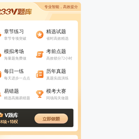
专业智能，高效提分
进入做题
进入做题
章节练习
精选试题
章节专项突破
省时高效精选
进入做题
进入做题
模拟考场
考前点题
海量题免费做
高效锁分72小时
进入做题
进入做题
每日一练
历年真题
每天进步一点点
真题实战演练
进入做题
进入做题
易错题
模考大赛
精选高频易错题
同场闯关做题