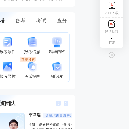
APP下载
考
备考
考试
查分
建议反馈
TOP
报考条件
报考信息
精华内容
立即预约
报考照片
考试提醒
知识库
资团队
李泽瑞
王佳荣
金融培训高级讲师
金融圈
主讲：证券投资顾问业务,发布
主讲：金融市场基