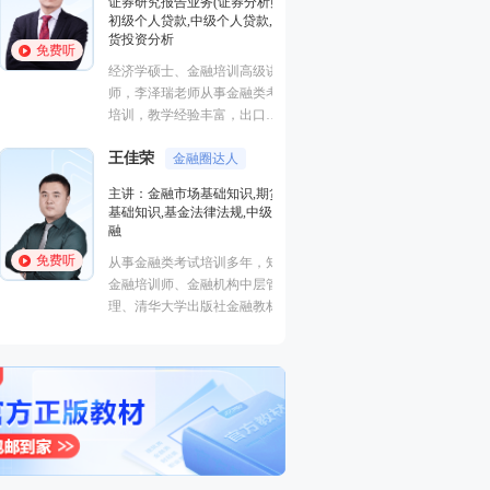
证券研究报告业务(证券分析师),
基础知识,基金法律
初级个人贷款,中级个人贷款,期
融
货投资分析
免费听
免费听
从事金融类考试培
经济学硕士、金融培训高级讲
金融培训师、金融
师，李泽瑞老师从事金融类考证
理、清华大学出版
培训，教学经验丰富，出口
主编、上海人才培
成“段子”，是一个让学员欲罢不
孙婧
心特聘讲师。人称
外汇分析
王佳荣
能的很有个人风格的老师，江湖
金融圈达人
的“一哥”。
主讲：期货法律法
学员称被讲课耽误的“德云社”编
主讲：金融市场基础知识,期货
业务(保荐代表人)
外弟子。
基础知识,基金法律法规,中级金
法律法规,中级法
融
能力,初级法律法
免费听
免费听
从事金融类考试培训多年，知名
曾就职于多家大型
金融培训师、金融机构中层管
司，具有丰富的金
理、清华大学出版社金融教材副
验，外汇分析师，
主编、上海人才培训市场促进中
易大赛评委，同时
心特聘讲师。人称金融类培训界
个从业资格。
的“一哥”。