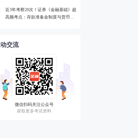
近3年考察20次！证券《金融基础》超
2026年证券从业考点打卡
4
高频考点：存款准备金制度与货币乘
攻克一个高频考点！
数的概念
互动交流
微信扫码关注公众号
获取更多考试资料