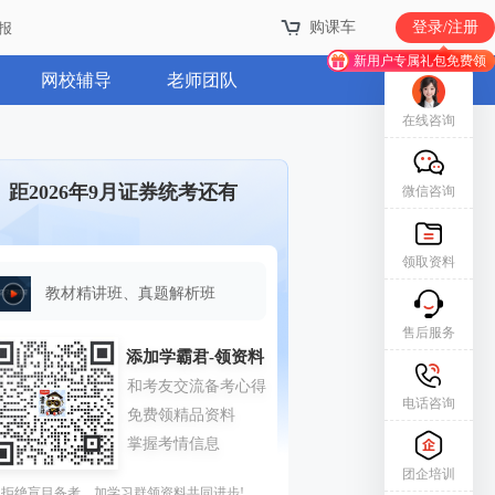
购课车
购课车
登录/注册
登录/注册
报
报
新用户专属礼包免费领
新用户专属礼包免费领
网校辅导
老师团队
在线咨询
距2026年9月证券统考还有
微信咨询
领取资料
教材精讲班、真题解析班
售后服务
电话咨询
团企培训
拒绝盲目备考，加学习群领资料共同进步!